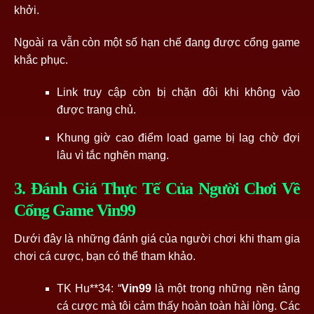
khởi.
Ngoài ra vẫn còn một số hạn chế đang được cổng game
khắc phục.
Link truy cập còn bị chặn đôi khi không vào
được trang chủ.
Khung giờ cao điểm load game bị lag chờ đợi
lâu vì tắc nghẽn mạng.
Đánh Giá Thực Tế Của Người Chơi Về
Cổng Game Vin99
Dưới đây là những đánh giá của người chơi khi tham gia
chơi cá cược, bạn có thể tham khảo.
TK Hu**34: “
Vin99
là một trong những nền tảng
cá cược mà tôi cảm thấy hoàn toàn hài lòng. Các