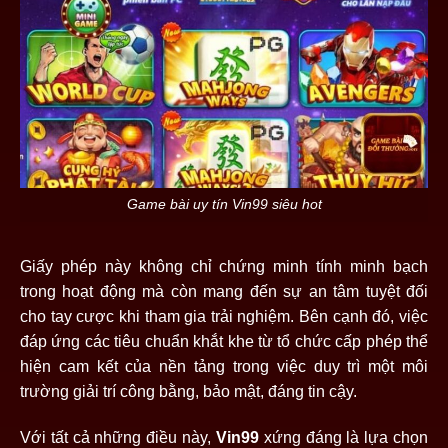
Game bài uy tín Vin99 siêu hot
Giấy phép này không chỉ chứng minh tính minh bạch
trong hoạt động mà còn mang đến sự an tâm tuyệt đối
cho tay cược khi tham gia trải nghiệm. Bên cạnh đó, việc
đáp ứng các tiêu chuẩn khắt khe từ tổ chức cấp phép thể
hiện cam kết của nền tảng trong việc duy trì một môi
trường giải trí công bằng, bảo mật, đáng tin cậy.
Với tất cả những điều này,
Vin99
xứng đáng là lựa chọn