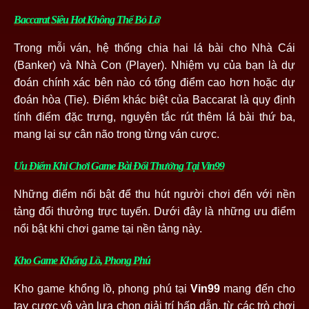
Baccarat Siêu Hot Không Thể Bỏ Lỡ
Trong mỗi ván, hệ thống chia hai lá bài cho Nhà Cái
(Banker) và Nhà Con (Player). Nhiệm vụ của bạn là dự
đoán chính xác bên nào có tổng điểm cao hơn hoặc dự
đoán hòa (Tie). Điểm khác biệt của Baccarat
là quy định
tính điểm đặc trưng, nguyên tắc rút thêm lá bài thứ ba,
mang lại sự cân não trong từng ván cược.
Ưu Điểm Khi Chơi Game Bài Đổi Thưởng Tại Vin99
Những điểm nổi bật để thu hút người chơi đến với nền
tảng đổi thưởng trực tuyến. Dưới đây là những ưu điểm
nổi bật khi chơi game tại nền tảng này.
Kho Game Khổng Lồ, Phong Phú
Kho game khổng lồ, phong phú tại
Vin99
mang đến cho
tay cược vô vàn lựa chọn giải trí hấp dẫn, từ các trò chơi