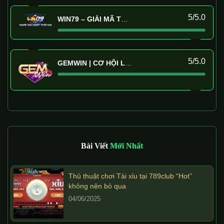
5
/5.0
WIN79 – GIẢI MÃ TỪ A ĐẾN Z VỀ CỔNG GAME ĐẲNG CẤP QUỐC TẾ
5
/5.0
GEMWIN | CƠ HỘI LĨNH THƯỞNG KHỦNG VỚI CỔNG GAME BÀI SỐ 1
Bài Viết
Mới Nhất
Thủ thuật chơi Tài xỉu tại 789club “Hot”
không nên bỏ qua
04/06/2025