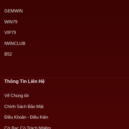
GEMWIN
WIN79
VIP79
IWINCLUB
B52
Thông Tin Liên Hệ
Vể Chúng tôi
Chính Sách Bảo Mật
Điều Khoản - Điều Kiện
Cờ Bạc Có Trách Nhiệm