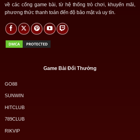
về các cổng game bài, từ hệ thống trò chơi, khuyến mãi,
phương thức thanh toán đến độ bảo mật và uy tín.
Game Bài Đổi Thưởng
GO88
SUNWIN
HITCLUB
789CLUB
RIKVIP