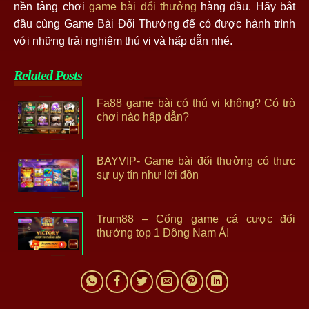
nền tảng chơi
game bài đổi thưởng
hàng đầu. Hãy bắt
đầu cùng Game Bài Đổi Thưởng để có được hành trình
với những trải nghiệm thú vị và hấp dẫn nhé.
Related Posts
Fa88 game bài có thú vị không? Có trò
chơi nào hấp dẫn?
BAYVIP- Game bài đổi thưởng có thực
sự uy tín như lời đồn
Trum88 – Cổng game cá cược đổi
thưởng top 1 Đông Nam Á!