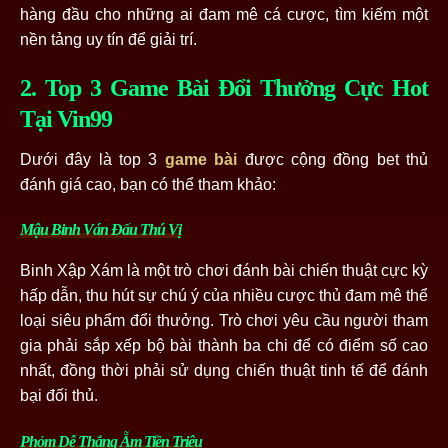
hàng đầu cho những ai đam mê cá cược, tìm kiếm một
nền tảng uy tín để giải trí.
Top 3 Game Bài Đổi Thưởng Cực Hot
Tại Vin99
Dưới đây là top 3
game bài
được cộng đồng bet thủ
đánh giá cao, bạn có thể tham khảo:
Mậu Binh Ván Đấu Thú Vị
Binh Xập Xám là một trò chơi đánh bài chiến thuật cực kỳ
hấp dẫn, thu hút sự chú ý của nhiều cược thủ đam mê thể
loại siêu phẩm đổi thưởng. Trò chơi yêu cầu người tham
gia phải sắp xếp bộ bài thành ba chi để có điểm số cao
nhất, đồng thời phải sử dụng chiến thuật tinh tế để đánh
bại đối thủ.
Phỏm Dễ Thắng Ẵm Tiền Triệu