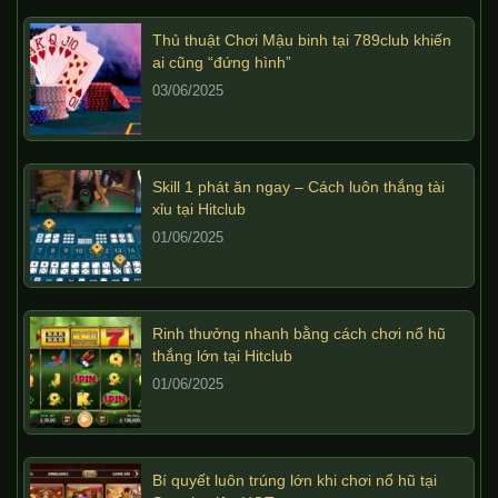
Thủ thuật Chơi Mậu binh tại 789club khiến
ai cũng “đứng hình”
03/06/2025
Skill 1 phát ăn ngay – Cách luôn thắng tài
xỉu tại Hitclub
01/06/2025
Rinh thưởng nhanh bằng cách chơi nổ hũ
thắng lớn tại Hitclub
01/06/2025
Bí quyết luôn trúng lớn khi chơi nổ hũ tại