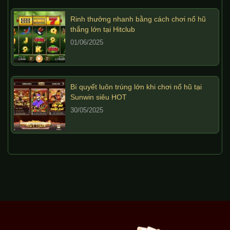
Rinh thưởng nhanh bằng cách chơi nổ hũ
thắng lớn tại Hitclub
01/06/2025
Bí quyết luôn trúng lớn khi chơi nổ hũ tại
Sunwin siêu HOT
30/05/2025