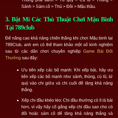
Sảnh > Sám cô > Thú > Đôi > Mậu thầu.
Bật Mí Các Thủ Thuật Chơi Mậu Binh
Tại 789club
Để nâng cao khả năng chiến thắng khi chơi Mậu binh tại
789Club, anh em có thể tham khảo một số kinh nghiệm
sau từ các dân chơi chuyên nghiệp
Game Bài Đổi
Thưởng
sau đây:
Ưu tiên xếp các bộ mạnh: Khi xếp bài, hãy ưu
tiên xếp các bộ mạnh như sảnh, thùng, cù lũ, tứ
quý vào chi giữa và chi cuối để tăng khả năng
thắng.
Xếp chi đầu khéo léo: Chi đầu thường có ít lá bài
hơn, vì vậy hãy cố gắng xếp chi đầu sao cho có
đôi hoặc sám cô để tăng khả năng thắng và