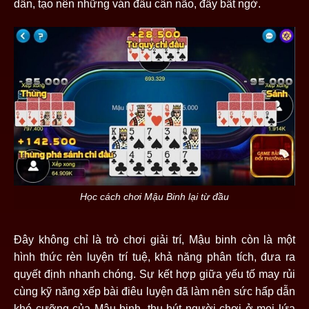
dần, tạo nên những ván đấu cân não, đầy bất ngờ.
Học cách chơi Mậu Binh lại từ đầu
Đây không chỉ là trò chơi giải trí, Mậu binh còn là một
hình thức rèn luyện trí tuệ, khả năng phân tích, đưa ra
quyết định nhanh chóng. Sự kết hợp giữa yếu tố may rủi
cùng kỹ năng xếp bài điêu luyện đã làm nên sức hấp dẫn
khó cưỡng của Mậu binh, thu hút người chơi ở mọi lứa