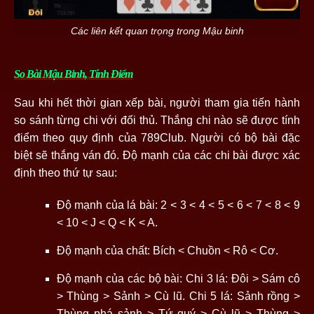
Các liên kết quan trọng trong Mậu binh
So Bài Mậu Binh, Tính Điểm
Sau khi hết thời gian xếp bài, người tham gia tiến hành
so sánh từng chi với đối thủ. Thắng chi nào sẽ được tính
điểm theo quy định của 789Club. Người có bộ bài đặc
biệt sẽ thắng ván đó. Độ mạnh của các chi bài được xác
định theo thứ tự sau:
Độ mạnh của lá bài: 2 < 3 < 4 < 5 < 6 < 7 < 8 < 9
< 10 < J < Q < K < A.
Độ mạnh của chất: Bích < Chuồn < Rô < Cơ.
Độ mạnh của các bộ bài: Chi 3 lá: Đôi > Sám cô
> Thùng > Sảnh > Cù lũ. Chi 5 lá: Sảnh rồng >
Thùng phá sảnh > Tứ quý > Cù lũ > Thùng >