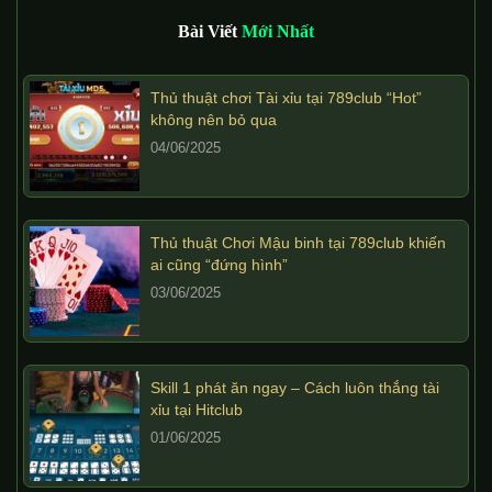
Bài Viết
Mới Nhất
Thủ thuật chơi Tài xỉu tại 789club “Hot”
không nên bỏ qua
04/06/2025
Thủ thuật Chơi Mậu binh tại 789club khiến
ai cũng “đứng hình”
03/06/2025
Skill 1 phát ăn ngay – Cách luôn thắng tài
xỉu tại Hitclub
01/06/2025