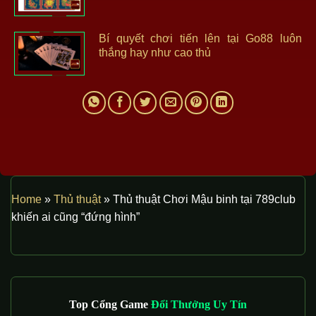
Bí quyết chơi tiến lên tại Go88 luôn
thắng hay như cao thủ
Home
»
Thủ thuật
»
Thủ thuật Chơi Mậu binh tại 789club
khiến ai cũng “đứng hình”
Top Cổng Game
Đổi Thưởng Uy Tín