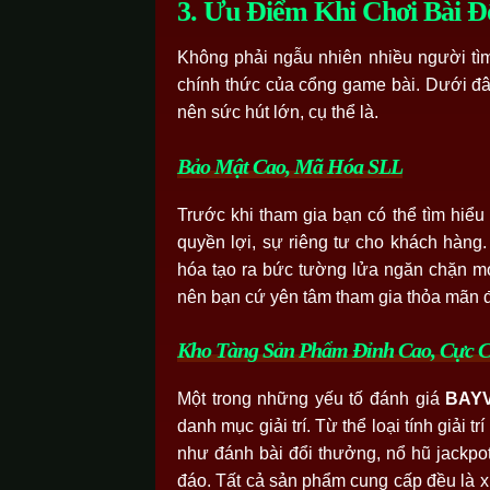
Ưu Điểm Khi Chơi Bài 
Không phải ngẫu nhiên nhiều người tì
chính thức của cổng game bài. Dưới đây
nên sức hút lớn, cụ thể là.
Bảo Mật Cao, Mã Hóa SLL
Trước khi tham gia bạn có thể tìm hiể
quyền lợi, sự riêng tư cho khách hàng
hóa tạo ra bức tường lửa ngăn chặn mọ
nên bạn cứ yên tâm tham gia thỏa mãn 
Kho Tàng Sản Phẩm Đỉnh Cao, Cực C
Một trong những yếu tố đánh giá
BAYV
danh mục giải trí. Từ thể loại tính giải 
như đánh bài đổi thưởng, nổ hũ jackpot
đáo. Tất cả sản phẩm cung cấp đều là 