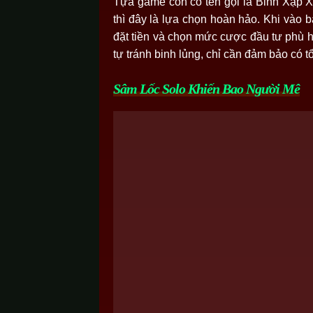
Tựa game còn có tên gọi là Binh Xập Xá
thì đây là lựa chọn hoàn hảo. Khi vào 
đặt tiền và chọn mức cược đầu tư phù h
tự tránh binh lủng, chỉ cần đảm bảo có 
Sâm Lốc Solo Khiến Bao Người Mê