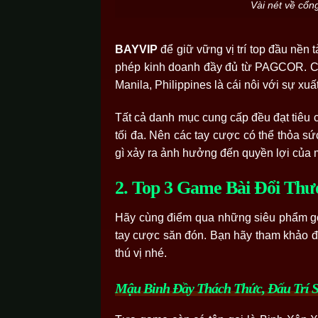
Vài nét về cổ
BAYVIP
để giữ vững vị trí top đầu nền t
phép kinh doanh đầy đủ từ PAGCOR. Cổn
Manila, Philippines là cái nôi với sự xu
Tất cả danh mục cung cấp đều đạt tiêu 
tối đa. Nên các tay cược có thể thỏa s
gì xảy ra ảnh hưởng đến quyền lợi của 
Top 3 Game Bài Đổi Th
Hãy cùng điểm qua những siêu phẩm gó
tay cược săn đón. Bạn hãy tham khảo 
thú vị nhé.
Mậu Binh Đầy Thách Thức, Đấu Trí 