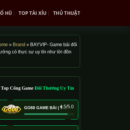
NỔ HŨ
TOP TÀI XỈU
THỦ THUẬT
ome
»
Brand
»
BAYVIP- Game bài đổi
ưởng có thực sự uy tín như lời đồn
Top Cổng Game
Đổi Thưởng Uy Tín
4.5
/5.0
GO88 GAME BÀI | THƯƠNG HIỆU ĐỔI THƯỞNG ĐẲNG CẤP THẾ GIỚI