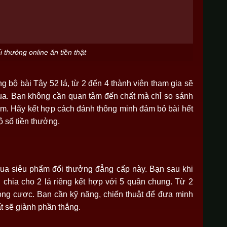
i thưởng online ăn tiền thật
 bộ bài Tây 52 lá, từ 2 đến 4 thành viên tham gia sẽ
ua. Bạn không cần quan tâm đến chất mà chỉ so sánh
sâm. Hãy kết hợp cách đánh thông minh đảm bỏ bài hết
ộ số tiền thưởng.
qua siêu phẩm đổi thưởng đẳng cấp này. Bạn sau khi
chia cho 2 lá riêng kết hợp với 5 quân chung. Từ 2
vòng cược. Bạn cần kỹ năng, chiến thuật để đưa minh
ất sẽ giành phần thắng.