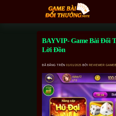
Chuyển
đến
nội
dung
BAYVIP- Game Bài Đổi T
Lời Đồn
ĐÃ ĐĂNG TRÊN
01/01/2025
BỞI
REVIEWER GAMEB