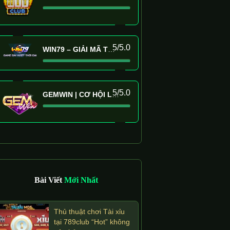
5
/5.0
WIN79 – GIẢI MÃ TỪ A ĐẾN Z VỀ CỔNG GAME ĐẲNG CẤP QUỐC TẾ
5
/5.0
GEMWIN | CƠ HỘI LĨNH THƯỞNG KHỦNG VỚI CỔNG GAME BÀI SỐ 1
Bài Viết
Mới Nhất
Thủ thuật chơi Tài xỉu
tại 789club “Hot” không