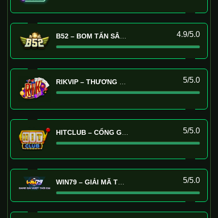
4.9
/5.0
B52 – BOM TẤN SÂN CHƠI ĐÁNH BÀI ĐỔI THƯỞNG CỰC HOT
5
/5.0
RIKVIP – THƯƠNG HIỆU GAME BÀI TOP 1 THỊ TRƯỜNG VIỆT NAM
5
/5.0
HITCLUB – CỔNG GAME ĂN TIỀN THẬT KHUẤY ĐẢO THỊ TRƯỜNG
5
/5.0
WIN79 – GIẢI MÃ TỪ A ĐẾN Z VỀ CỔNG GAME ĐẲNG CẤP QUỐC TẾ