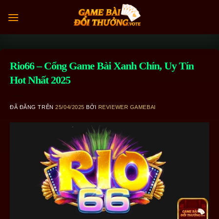
Chuyển
đến
nội
dung
Rio66 – Cổng Game Bài Xanh Chín, Uy Tín
Hot Nhất 2025
ĐÃ ĐĂNG TRÊN
25/04/2025
BỞI
REVIEWER GAMEBAI