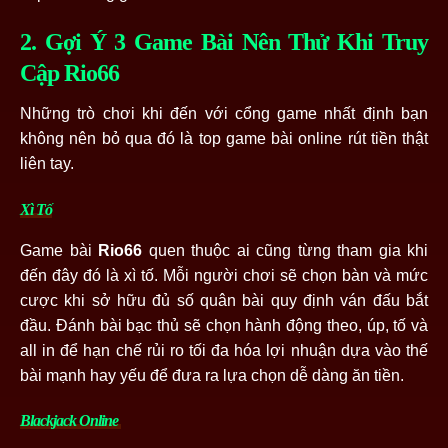
Gợi Ý 3 Game Bài Nên Thử Khi Truy
Cập Rio66
Những trò chơi khi đến với cổng game nhất định bạn
không nên bỏ qua đó là top game bài online rút tiền thật
liên tay.
Xì Tố
Game bài
Rio66
quen thuộc ai cũng từng tham gia khi
đến đây đó là xì tố. Mỗi người chơi sẽ chọn bàn và mức
cược khi sở hữu đủ số quân bài quy định ván đấu bắt
đầu. Đánh bài bạc thủ sẽ chọn hành động theo, úp, tố và
all in để hạn chế rủi ro tối đa hóa lợi nhuận dựa vào thế
bài mạnh hay yếu để đưa ra lựa chọn dễ dàng ăn tiền.
Blackjack Online