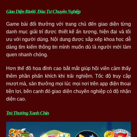
Giao Diện Rio66 Đầu Tư Chuyên Nghiệp
Game bài đổi thưởng với trang chủ đến giao diện từng
danh mục giải trí được thiết kế ấn tượng, hiện đại và tối
ưu với người dùng. Nội dung được sắp xếp khoa học dễ
dàng tìm kiếm thông tin mình muốn dù là người mới làm
quen nhanh chóng.
Hơn thế đồ họa đỉnh cao bắt mắt giúp hội viên cảm thấy
thêm phần phấn khích khi trải nghiệm. Tốc độ truy cập
mượt mà, săn thưởng mọi lúc mọi nơi trên app điện thoại
tiện lợi, bên cạnh đó giao diện chuyên nghiệp có độ nhận
diện cao.
Trả Thưởng Xanh Chín