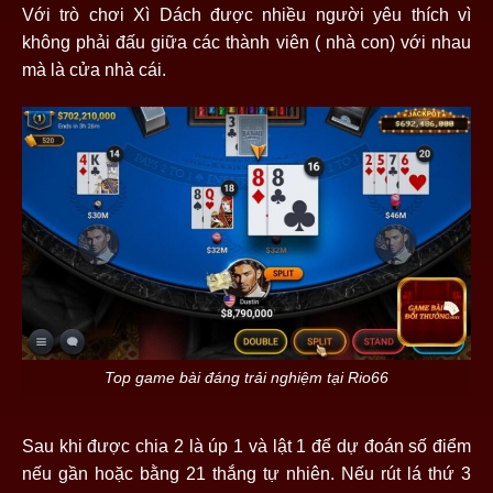
Với trò chơi Xì Dách được nhiều người yêu thích vì
không phải đấu giữa các thành viên ( nhà con) với nhau
mà là cửa nhà cái.
Top game bài đáng trải nghiệm tại Rio66
Sau khi được chia 2 là úp 1 và lật 1 để dự đoán số điểm
nếu gần hoặc bằng 21 thắng tự nhiên. Nếu rút lá thứ 3