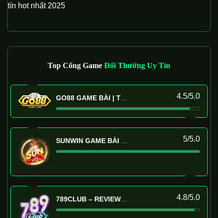
tín hot nhất 2025
Top Cổng Game
Đổi Thưởng Uy Tín
4.5
/5.0
GO88 GAME BÀI | THƯƠNG HIỆU ĐỔI THƯỞNG ĐẲNG CẤP THẾ GIỚI
5
/5.0
SUNWIN GAME BÀI CÓ THỰC SỰ ĐÁNG TRẢI NGHIỆM NHƯ LỜI ĐỒN?
4.8
/5.0
789CLUB – REVIEW TỪ A ĐẾN Z VỀ CỔNG GAME BÀI ĐỔI THƯỞNG HOT