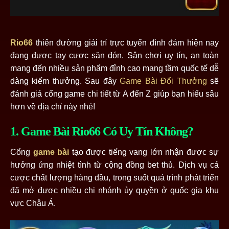
Rio66
thiên đường giải trí trực tuyến đình đám hiện nay
đang được tay cược săn đón. Sân chơi uy tín, an toàn
mang đến nhiều sản phẩm đỉnh cao mang tầm quốc tế dễ
dàng kiếm thưởng. Sau đây
Game Bài Đổi Thưởng
sẽ
đánh giá cổng game chi tiết từ A đến Z giúp bạn hiểu sâu
hơn về địa chỉ này nhé!
Game Bài Rio66 Có Uy Tín Không?
Cổng
game bài
tạo được tiếng vang lớn nhận được sự
hưởng ứng nhiệt tình từ cộng đồng bet thủ. Dịch vụ cá
cược chất lượng hàng đầu, trong suốt quá trình phát triển
đã mở được nhiều chi nhánh ủy quyền ở quốc gia khu
vực Châu Á.