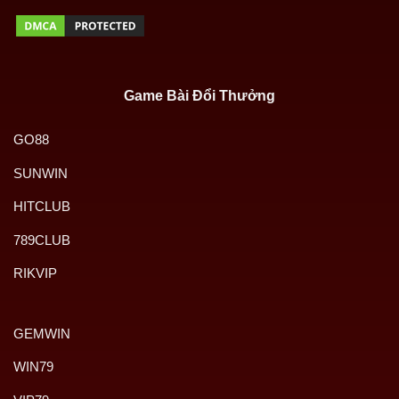
Game Bài Đổi Thưởng
GO88
SUNWIN
HITCLUB
789CLUB
RIKVIP
GEMWIN
WIN79