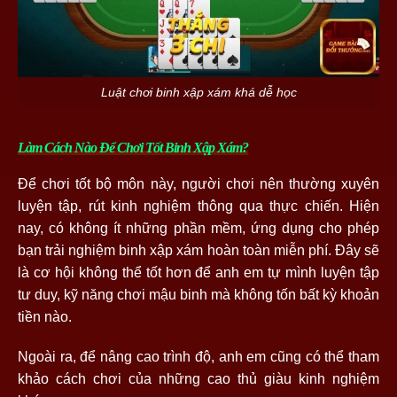
Luật chơi binh xập xám khá dễ học
Làm Cách Nào Để Chơi Tốt Binh Xập Xám?
Để chơi tốt bộ môn này, người chơi nên thường xuyên
luyện tập, rút kinh nghiệm thông qua thực chiến. Hiện
nay, có không ít những phần mềm, ứng dụng cho phép
bạn trải nghiệm binh xập xám hoàn toàn miễn phí. Đây sẽ
là cơ hội không thể tốt hơn để anh em tự mình luyện tập
tư duy, kỹ năng chơi mậu binh mà không tốn bất kỳ khoản
tiền nào.
Ngoài ra, để nâng cao trình độ, anh em cũng có thể tham
khảo cách chơi của những cao thủ giàu kinh nghiệm