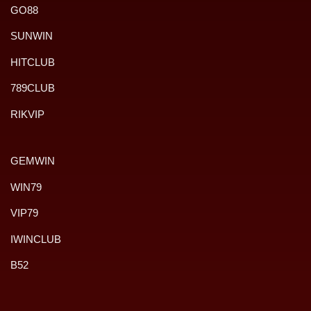
GO88
SUNWIN
HITCLUB
789CLUB
RIKVIP
GEMWIN
WIN79
VIP79
IWINCLUB
B52