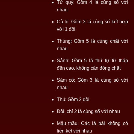
Tứ quý: Gồm 4 lá cùng số với
nhau
Cù lũ: Gồm 3 lá cùng số kết hợp
với 1 đôi
Thùng: Gồm 5 lá cùng chất với
nhau
Sảnh: Gồm 5 lá thứ tự từ thấp
đến cao, không cần đồng chất
Sám cô: Gồm 3 lá cùng số với
nhau
Thú: Gồm 2 đôi
Đôi: chỉ 2 lá cùng số với nhau
Mậu thầu: Các lá bài không có
liên kết với nhau