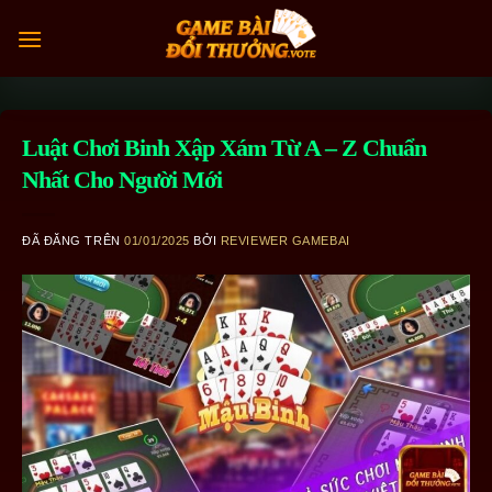
Chuyển
đến
nội
dung
Luật Chơi Binh Xập Xám Từ A – Z Chuẩn
Nhất Cho Người Mới
ĐÃ ĐĂNG TRÊN
01/01/2025
BỞI
REVIEWER GAMEBAI