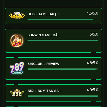
4.5
/5.0
GO88 GAME BÀI | THƯƠNG HIỆU ĐỔI THƯỞNG ĐẲNG CẤP THẾ GIỚI
5
/5.0
SUNWIN GAME BÀI CÓ THỰC SỰ ĐÁNG TRẢI NGHIỆM NHƯ LỜI ĐỒN?
4.8
/5.0
789CLUB – REVIEW TỪ A ĐẾN Z VỀ CỔNG GAME BÀI ĐỔI THƯỞNG HOT
4.9
/5.0
B52 – BOM TẤN SÂN CHƠI ĐÁNH BÀI ĐỔI THƯỞNG CỰC HOT