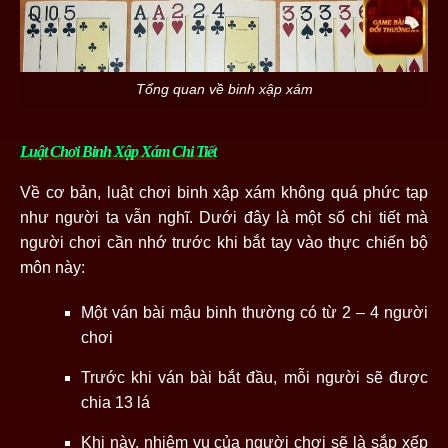
Tổng quan về binh xập xám
Luật Chơi Binh Xập Xám Chi Tiết
Về cơ bản, luật chơi binh xập xám không quá phức tạp
như người ta vẫn nghĩ. Dưới đây là một số chi tiết mà
người chơi cần nhớ trước khi bắt tay vào thực chiến bộ
môn này:
Một ván bài mậu binh thường có từ 2 – 4 người
chơi
Trước khi ván bài bắt đầu, mỗi người sẽ được
chia 13 lá
Khi này, nhiệm vụ của người chơi sẽ là sắp xếp