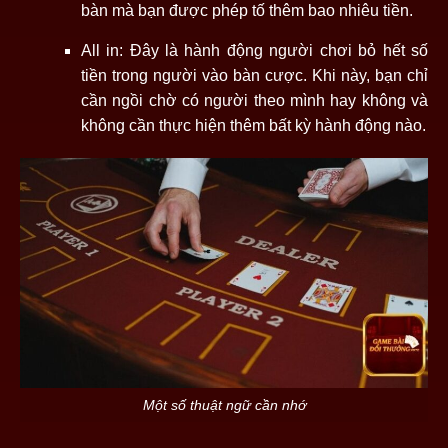
bàn mà bạn được phép tố thêm bao nhiêu tiền.
All in: Đây là hành động người chơi bỏ hết số
tiền trong người vào bàn cược. Khi này, bạn chỉ
cần ngồi chờ có người theo mình hay không và
không cần thực hiện thêm bất kỳ hành động nào.
Một số thuật ngữ cần nhớ