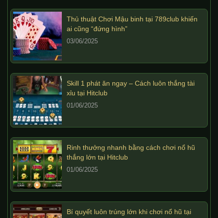
Thủ thuật Chơi Mậu binh tại 789club khiến
ai cũng “đứng hình”
03/06/2025
Skill 1 phát ăn ngay – Cách luôn thắng tài
xỉu tại Hitclub
01/06/2025
Rinh thưởng nhanh bằng cách chơi nổ hũ
thắng lớn tại Hitclub
01/06/2025
Bí quyết luôn trúng lớn khi chơi nổ hũ tại