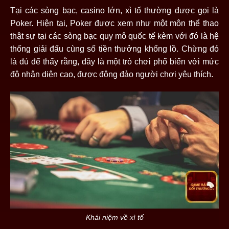
Tại các sòng bạc, casino lớn, xì tố thường được gọi là
Poker. Hiện tại, Poker được xem như một môn thể thao
thật sự tại các sòng bạc quy mô quốc tế kèm với đó là hệ
thống giải đấu cùng số tiền thưởng khổng lồ. Chừng đó
là đủ để thấy rằng, đây là một trò chơi phổ biến với mức
độ nhận diện cao, được đông đảo người chơi yêu thích.
Khái niệm về xì tố