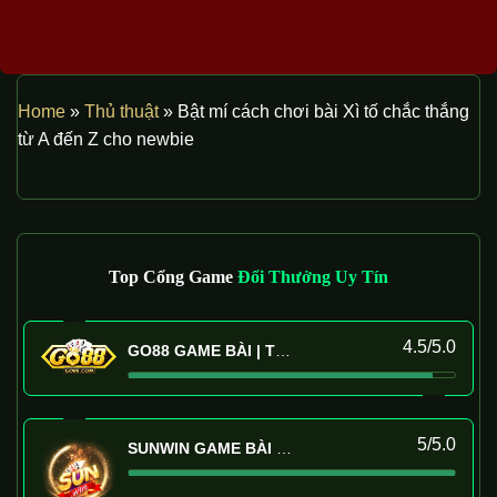
Home
»
Thủ thuật
»
Bật mí cách chơi bài Xì tố chắc thắng
từ A đến Z cho newbie
Top Cổng Game
Đổi Thưởng Uy Tín
4.5
/5.0
GO88 GAME BÀI | THƯƠNG HIỆU ĐỔI THƯỞNG ĐẲNG CẤP THẾ GIỚI
5
/5.0
SUNWIN GAME BÀI CÓ THỰC SỰ ĐÁNG TRẢI NGHIỆM NHƯ LỜI ĐỒN?