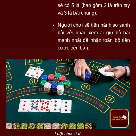
sẽ có 5 lá (bao gồm 2 lá trên tay
và 3 lá bài chung).
Người chơi sẽ tiến hành so sánh
bài với nhau xem ai giữ bộ bài
mạnh nhất để nhận toàn bộ tiền
cược trên bàn.
Luật chơi xì tố