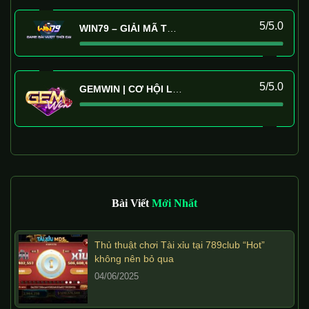
5
/5.0
WIN79 – GIẢI MÃ TỪ A ĐẾN Z VỀ CỔNG GAME ĐẲNG CẤP QUỐC TẾ
5
/5.0
GEMWIN | CƠ HỘI LĨNH THƯỞNG KHỦNG VỚI CỔNG GAME BÀI SỐ 1
Bài Viết
Mới Nhất
Thủ thuật chơi Tài xỉu tại 789club “Hot”
không nên bỏ qua
04/06/2025