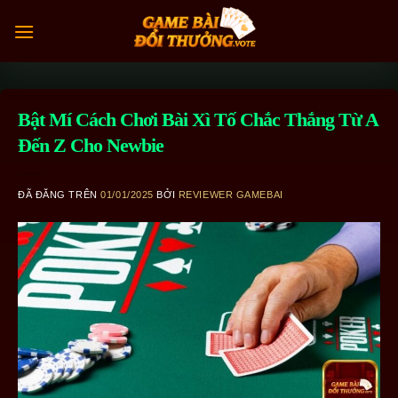
Chuyển
đến
nội
dung
Bật Mí Cách Chơi Bài Xì Tố Chắc Thắng Từ A
Đến Z Cho Newbie
ĐÃ ĐĂNG TRÊN
01/01/2025
BỞI
REVIEWER GAMEBAI