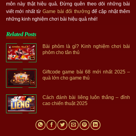
môn này thật hiệu quả. Đừng quên theo dõi những bài
viết mới nhất từ
Game bài đổi thưởng
để cập nhật thêm
những kinh nghiệm chơi bài hiệu quả nhé!
Related Posts
Bài phỏm là gì? Kinh nghiệm chơi bài
phỏm cho tân thủ
Giftcode game bài 68 mới nhất 2025 –
quà lớn cho game thủ
Cách đánh bài liêng luôn thắng – đỉnh
cao chiến thuật 2025