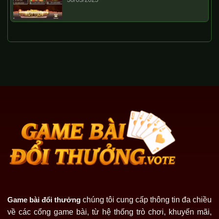
Game bài đổi thưởng
chúng tôi cung cấp thông tin đa chiều
về các cổng game bài, từ hệ thống trò chơi, khuyến mãi,