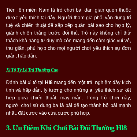
Tiến lên miền Nam là trò chơi bài dân gian quen thuộc
được yêu thích tại đây. Người tham gia phải vận dụng trí
tuệ và chiến thuật để sắp xếp quân bài sao cho hợp lý,
giành chiến thắng trước đối thủ. Trò này không chỉ thử
thách khả năng tư duy mà còn mang đến cảm giác vui vẻ,
thư giãn, phù hợp cho mọi người chơi yêu thích sự đơn
giản, hấp dẫn.
Xì Tố Tỷ Lệ Trả Thưởng Cao
Đánh bài xì tố tại
Hl8
mang đến một trải nghiệm đầy kịch
tính và hấp dẫn, lý tưởng cho những ai yêu thích sự kết
hợp giữa chiến thuật, may mắn. Trong trò chơi này,
người chơi sử dụng ba lá bài để tạo thành bộ bài mạnh
nhất, đặt cược vào cửa cược phù hợp.
Ưu Điểm Khi Chơi Bài Đổi Thưởng Hl8