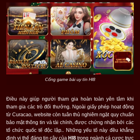
Cổng game bài uy tín Hl8
Điều này giúp người tham gia hoàn toàn yên tâm khi
tham gia các trò đổi thưởng. Ngoài giấy phép hoạt động
từ Curacao, website còn tuân thủ nghiêm ngặt quy chuẩn
bảo mật thông tin và tài chính, được chứng nhận bởi các
tổ chức quốc tế độc lập.. Những yếu tố này đều khẳng
định vị thế đáng tin cậy của
Hl8
trong ngành cá cược trực