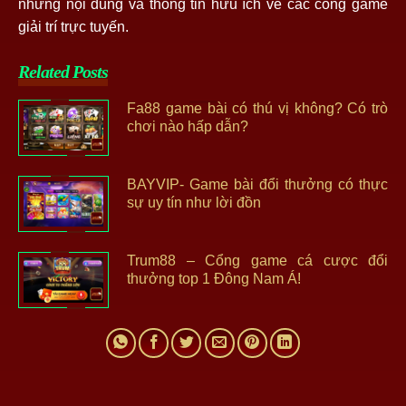
những nội dung và thông tin hữu ích về các cổng game
giải trí trực tuyến.
Related Posts
Fa88 game bài có thú vị không? Có trò
chơi nào hấp dẫn?
BAYVIP- Game bài đổi thưởng có thực
sự uy tín như lời đồn
Trum88 – Cổng game cá cược đổi
thưởng top 1 Đông Nam Á!