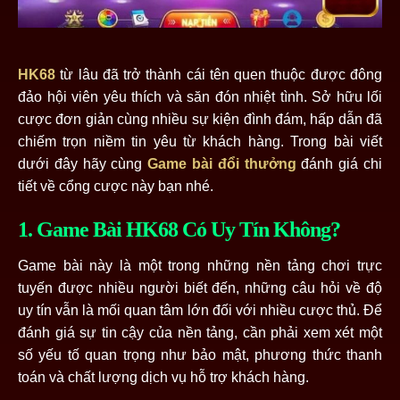
HK68
từ lâu đã trở thành cái tên quen thuộc được đông
đảo hội viên yêu thích và săn đón nhiệt tình. Sở hữu lối
cược đơn giản cùng nhiều sự kiện đình đám, hấp dẫn đã
chiếm trọn niềm tin yêu từ khách hàng. Trong bài viết
dưới đây hãy cùng
Game bài đổi thưởng
đánh giá chi
tiết về cổng cược này bạn nhé.
Game Bài HK68 Có Uy Tín Không?
Game bài này là một trong những nền tảng chơi trực
tuyến được nhiều người biết đến, những câu hỏi về độ
uy tín vẫn là mối quan tâm lớn đối với nhiều cược thủ. Để
đánh giá sự tin cậy của nền tảng, cần phải xem xét một
số yếu tố quan trọng như bảo mật, phương thức thanh
toán và chất lượng dịch vụ hỗ trợ khách hàng.