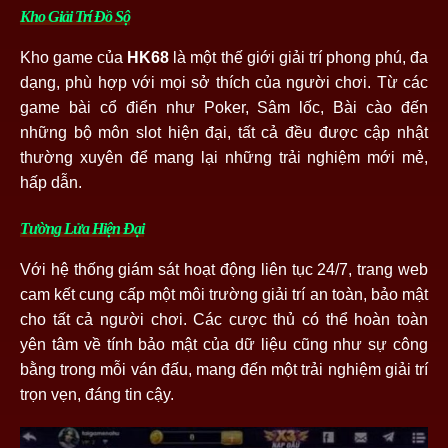
Kho Giải Trí Đồ Sộ
Kho game của
HK68
là một thế giới giải trí phong phú, đa
dạng, phù hợp với mọi sở thích của người chơi. Từ các
game bài cổ điển như Poker, Sâm lốc, Bài cào đến
những bộ môn slot hiện đại, tất cả đều được cập nhật
thường xuyên để mang lại những trải nghiệm mới mẻ,
hấp dẫn.
Tường Lửa Hiện Đại
Với hệ thống giám sát hoạt động liên tục 24/7, trang web
cam kết cung cấp một môi trường giải trí an toàn, bảo mật
cho tất cả người chơi. Các cược thủ có thể hoàn toàn
yên tâm về tính bảo mật của dữ liệu cũng như sự công
bằng trong mỗi ván đấu, mang đến một trải nghiệm giải trí
trọn vẹn, đáng tin cậy.