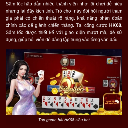
Sâm lốc hấp dẫn nhiều thành viên nhờ lối chơi dễ hiểu
nhưng lại đầy kịch tính. Trò chơi này đòi hỏi người tham
gia phải có chiến thuật rõ ràng, khả năng phán đoán
chính xác để giành chiến thắng. Tại cổng cược
HK68
,
Sâm lốc được thiết kế với giao diện mượt mà, dễ sử
dụng, giúp hội viên dễ dàng tập trung vào từng ván đấu.
Top game bài HK68 siêu hot