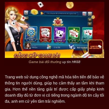
Game bài đổi thưởng
uy tín HK68
Trang web sử dụng công nghệ mã hóa tiên tiến để bảo vệ
thông tin người dùng, giúp họ cảm thấy an tâm khi tham
gia. Hơn thế nền tảng giải trí được cấp giấy phép kinh
doanh đầy đủ từ đơn vị có tiếng trong ngành độ tin cậy tối
đa, anh em cứ yên tâm trải nghiệm.