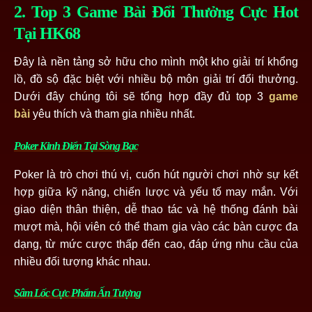
Top 3 Game Bài Đổi Thưởng Cực Hot
Tại HK68
Đây là nền tảng sở hữu cho mình một kho giải trí khổng
lồ, đồ sộ đặc biệt với nhiều bộ môn giải trí đổi thưởng.
Dưới đây chúng tôi sẽ tổng hợp đầy đủ top 3
game
bài
yêu thích và tham gia nhiều nhất.
Poker Kinh Điển Tại Sòng Bạc
Poker là trò chơi thú vị, cuốn hút người chơi nhờ sự kết
hợp giữa kỹ năng, chiến lược và yếu tố may mắn. Với
giao diện thân thiện, dễ thao tác và hệ thống đánh bài
mượt mà, hội viên có thể tham gia vào các bàn cược đa
dạng, từ mức cược thấp đến cao, đáp ứng nhu cầu của
nhiều đối tượng khác nhau.
Sâm Lốc Cực Phẩm Ấn Tượng