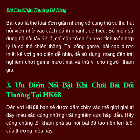
Bài Cào Nhận Thưởng Dễ Dàng
Bài cào là thể loại đơn giản nhưng vô cùng thú vị, thu hút
hội viên nhờ vào cách đánh nhanh, dễ hiểu. Bộ môn sử
dụng bộ bài tây 52 lá, chỉ cần có chiến lược tính toán hợp
lý là có thể chiến thắng. Tại cổng game, bài cào được
thiết kế với giao diện dễ nhìn, dễ sử dụng, mang đến trải
nghiệm chơi game mượt mà và thú vị cho người tham
gia.
Ưu Điểm Nổi Bật Khi Chơi Bài Đổi
Thưởng Tại HK68
Đến với
HK68
bạn sẽ được đắm chìm vào thế giới giải trí
đầy màu sắc cùng những trải nghiệm cực hấp dẫn. Hãy
cùng chúng tôi khám phá sự nổi bật đã tạo nên tên tuổi
của thương hiệu này.