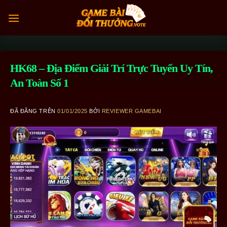
Chuyển
đến
nội
dung
HK68 – Địa Điểm Giải Trí Trực Tuyến Uy Tín,
An Toàn Số 1
ĐÃ ĐĂNG TRÊN
01/01/2025
BỞI
REVIEWER GAMEBAI