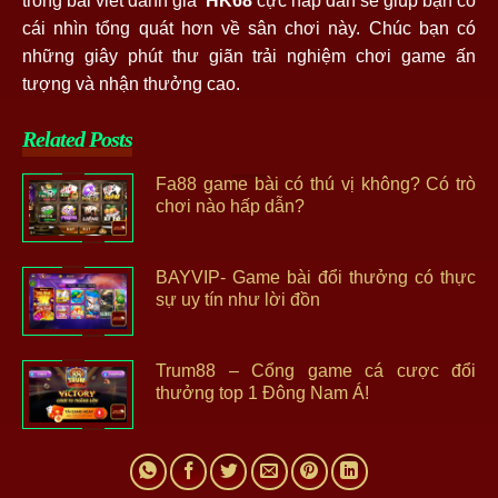
trong bài viết đánh giá
HK68
cực hấp dẫn sẽ giúp bạn có
cái nhìn tổng quát hơn về sân chơi này. Chúc bạn có
những giây phút thư giãn trải nghiệm chơi game ấn
tượng và nhận thưởng cao.
Related Posts
Fa88 game bài có thú vị không? Có trò
chơi nào hấp dẫn?
BAYVIP- Game bài đổi thưởng có thực
sự uy tín như lời đồn
Trum88 – Cổng game cá cược đổi
thưởng top 1 Đông Nam Á!