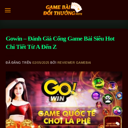
Chuyển
đến
nội
dung
Gowin – Đánh Giá Cổng Game Bài Siêu Hot
Chi Tiết Từ A Đến Z
ĐÃ ĐĂNG TRÊN
02/05/2025
BỞI
REVIEWER GAMEBAI