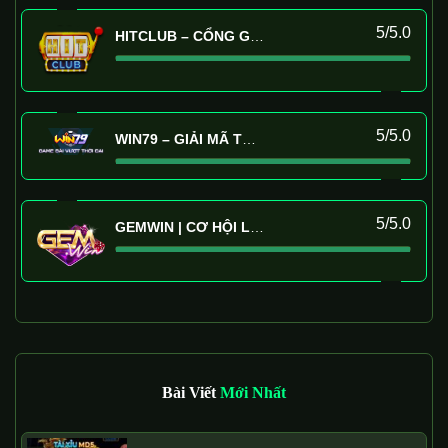
5
/5.0
HITCLUB – CỔNG GAME ĂN TIỀN THẬT KHUẤY ĐẢO THỊ TRƯỜNG
5
/5.0
WIN79 – GIẢI MÃ TỪ A ĐẾN Z VỀ CỔNG GAME ĐẲNG CẤP QUỐC TẾ
5
/5.0
GEMWIN | CƠ HỘI LĨNH THƯỞNG KHỦNG VỚI CỔNG GAME BÀI SỐ 1
Bài Viết
Mới Nhất