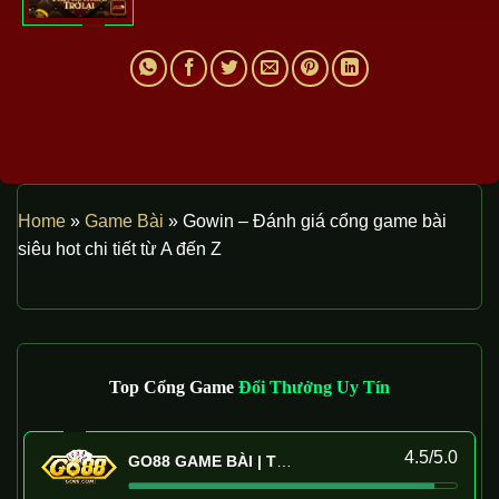
Home
»
Game Bài
»
Gowin – Đánh giá cổng game bài
siêu hot chi tiết từ A đến Z
Top Cổng Game
Đổi Thưởng Uy Tín
4.5
/5.0
GO88 GAME BÀI | THƯƠNG HIỆU ĐỔI THƯỞNG ĐẲNG CẤP THẾ GIỚI