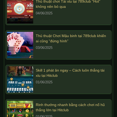
Thủ thuật chơi Tài xỉu tại 789club “Hot”
không nên bỏ qua
04/06/2025
Thủ thuật Chơi Mậu binh tại 789club khiến
ai cũng “đứng hình”
03/06/2025
Skill 1 phát ăn ngay – Cách luôn thắng tài
xỉu tại Hitclub
01/06/2025
Rinh thưởng nhanh bằng cách chơi nổ hũ
thắng lớn tại Hitclub
01/06/2025