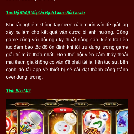
Tốc Độ Mượt Mà, Ổn Định Game Bài Gowin
Khi trải nghiệm không tay cược nào muốn vấn đề giật lag
xảy ra làm cho kết quả ván cược bị ảnh hưởng. Cổng
game cùng với đội ngũ kỹ thuật nâng cấp, kiểm tra liên
tục đảm bảo tốc độ ổn định khi tối ưu dung lượng game
giải trí mức thấp nhất. Hơn thế hội viên cảm thấy thoải
mái tham gia không có vấn đề phải tải lại liên tục sự, bên
cạnh đó tải app về thiết bị sẽ cài đặt thành công tránh
over dung lượng.
Tính Bảo Mật