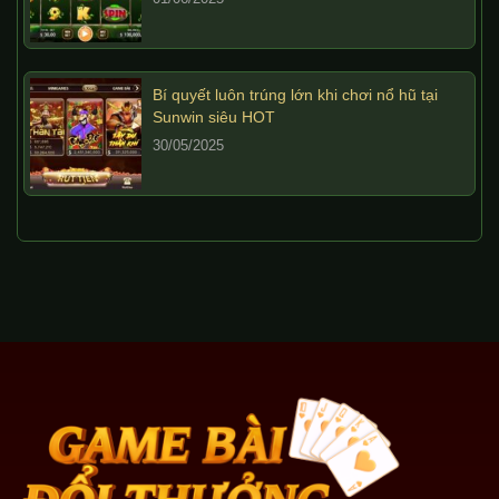
Bí quyết luôn trúng lớn khi chơi nổ hũ tại
Sunwin siêu HOT
30/05/2025