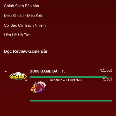
Chính Sách Bảo Mật
Điều Khoản - Điều Kiện
Cờ Bạc Có Trách Nhiệm
Liên Hệ Hỗ Trợ
Đọc Review Game Bài
4.5
/5.0
GO88 GAME BÀI | THƯƠNG HIỆU ĐỔI THƯỞNG ĐẲNG CẤP THẾ GIỚI
5
/5.0
RIKVIP – THƯƠNG HIỆU GAME BÀI TOP 1 THỊ TRƯỜNG VIỆT NAM