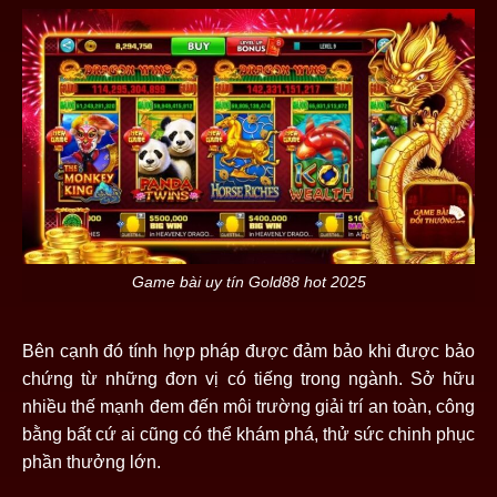
Game bài uy tín Gold88 hot 2025
Bên cạnh đó tính hợp pháp được đảm bảo khi được bảo
chứng từ những đơn vị có tiếng trong ngành. Sở hữu
nhiều thế mạnh đem đến môi trường giải trí an toàn, công
bằng bất cứ ai cũng có thể khám phá, thử sức chinh phục
phần thưởng lớn.