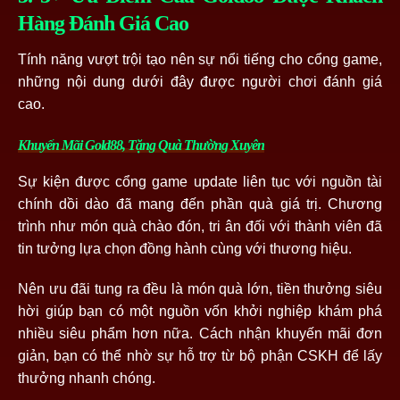
Hàng Đánh Giá Cao
Tính năng vượt trội tạo nên sự nổi tiếng cho cổng game,
những nội dung dưới đây được người chơi đánh giá
cao.
Khuyến Mãi Gold88, Tặng Quà Thường Xuyên
Sự kiện được cổng game update liên tục với nguồn tài
chính dồi dào đã mang đến phần quà giá trị. Chương
trình như món quà chào đón, tri ân đối với thành viên đã
tin tưởng lựa chọn đồng hành cùng với thương hiệu.
Nên ưu đãi tung ra đều là món quà lớn, tiền thưởng siêu
hời giúp bạn có một nguồn vốn khởi nghiệp khám phá
nhiều siêu phẩm hơn nữa. Cách nhận khuyến mãi đơn
giản, bạn có thể nhờ sự hỗ trợ từ bộ phận CSKH để lấy
thưởng nhanh chóng.