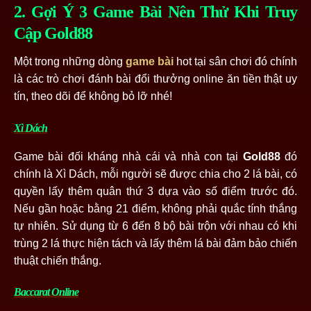
Gợi Ý 3 Game Bài Nên Thử Khi Truy
Cập Gold88
Một trong những dòng
game bài
hot tại sân chơi đó chính
là các trò chơi đánh bài đổi thưởng online ăn tiền thật uy
tín, theo dõi để không bỏ lỡ nhé!
Xì Dách
Game bài đối kháng nhà cái và nhà con tại
Gold88
đó
chính là Xì Dách, mỗi người sẽ được chia cho 2 lá bài, có
quyền lấy thêm quân thứ 3 dựa vào số điểm trước đó.
Nếu gần hoặc bằng 21 điểm, không phải quắc tính thắng
tự nhiên. Sử dụng từ 6 đến 8 bộ bài trộn với nhau có khi
trùng 2 lá thực hiện tách và lấy thêm lá bài đảm bảo chiến
thuật chiến thắng.
Baccarat Online