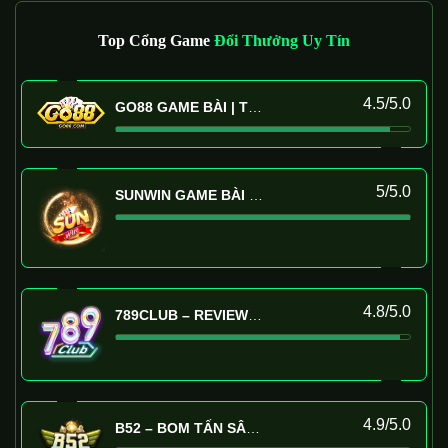
Top Cổng Game
Đổi Thưởng Uy Tín
4.5
/5.0
GO88 GAME BÀI | THƯƠNG HIỆU ĐỔI THƯỞNG ĐẲNG CẤP THẾ GIỚI
5
/5.0
SUNWIN GAME BÀI CÓ THỰC SỰ ĐÁNG TRẢI NGHIỆM NHƯ LỜI ĐỒN?
4.8
/5.0
789CLUB – REVIEW TỪ A ĐẾN Z VỀ CỔNG GAME BÀI ĐỔI THƯỞNG HOT
4.9
/5.0
B52 – BOM TẤN SÂN CHƠI ĐÁNH BÀI ĐỔI THƯỞNG CỰC HOT