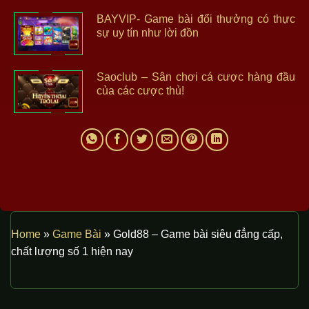
BAYVIP- Game bài đổi thưởng có thực
sự uy tín như lời đồn
Saoclub – Sân chơi cá cược hàng đầu
của các cược thủ!
Home
»
Game Bài
»
Gold88 – Game bài siêu đẳng cấp,
chất lượng số 1 hiện nay