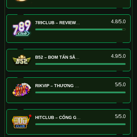
4.8
/5.0
789CLUB – REVIEW TỪ A ĐẾN Z VỀ CỔNG GAME BÀI ĐỔI THƯỞNG HOT
4.9
/5.0
B52 – BOM TẤN SÂN CHƠI ĐÁNH BÀI ĐỔI THƯỞNG CỰC HOT
5
/5.0
RIKVIP – THƯƠNG HIỆU GAME BÀI TOP 1 THỊ TRƯỜNG VIỆT NAM
5
/5.0
HITCLUB – CỔNG GAME ĂN TIỀN THẬT KHUẤY ĐẢO THỊ TRƯỜNG