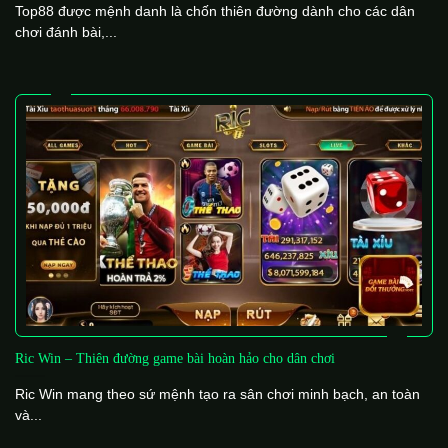
Top88 được mệnh danh là chốn thiên đường dành cho các dân
chơi đánh bài,...
Ric Win – Thiên đường game bài hoàn hảo cho dân chơi
Ric Win mang theo sứ mệnh tạo ra sân chơi minh bạch, an toàn
và...