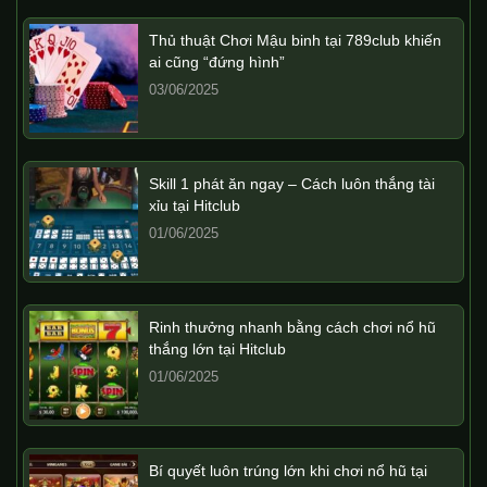
Thủ thuật Chơi Mậu binh tại 789club khiến
ai cũng “đứng hình”
03/06/2025
Skill 1 phát ăn ngay – Cách luôn thắng tài
xỉu tại Hitclub
01/06/2025
Rinh thưởng nhanh bằng cách chơi nổ hũ
thắng lớn tại Hitclub
01/06/2025
Bí quyết luôn trúng lớn khi chơi nổ hũ tại