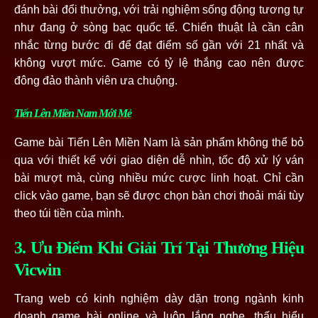
đánh bài đổi thưởng, với trải nghiệm sống động tương tự
như đang ở sòng bạc quốc tế. Chiến thuật là cần cân
nhắc từng bước đi để đạt điểm số gần với 21 nhất và
không vượt mức. Game có tỷ lệ thắng cao nên được
đông đảo thành viên ưa chuộng.
Tiến Lên Miền Nam Mới Mẻ
Game bài Tiến Lên Miền Nam là sản phẩm không thể bỏ
qua với thiết kế với giao diện dễ nhìn, tốc độ xử lý ván
bài mượt mà, cùng nhiều mức cược linh hoạt. Chỉ cần
click vào game, bạn sẽ được chọn bàn chơi thoải mái tùy
theo túi tiền của mình.
Ưu Điểm Khi Giải Trí Tại Thương Hiệu
Vicwin
Trang web có kinh nghiệm dày dặn trong ngành kinh
doanh game bài online và luôn lắng nghe, thấu hiểu