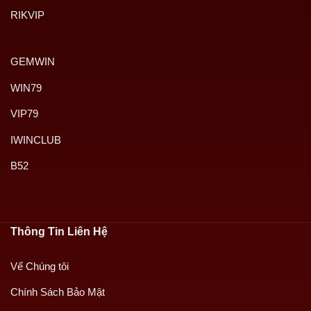
RIKVIP
GEMWIN
WIN79
VIP79
IWINCLUB
B52
Thông Tin Liên Hệ
Vể Chúng tôi
Chính Sách Bảo Mật