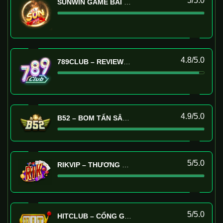
5
/5.0
SUNWIN GAME BÀI CÓ THỰC SỰ ĐÁNG TRẢI NGHIỆM NHƯ LỜI ĐỒN?
4.8
/5.0
789CLUB – REVIEW TỪ A ĐẾN Z VỀ CỔNG GAME BÀI ĐỔI THƯỞNG HOT
4.9
/5.0
B52 – BOM TẤN SÂN CHƠI ĐÁNH BÀI ĐỔI THƯỞNG CỰC HOT
5
/5.0
RIKVIP – THƯƠNG HIỆU GAME BÀI TOP 1 THỊ TRƯỜNG VIỆT NAM
5
/5.0
HITCLUB – CỔNG GAME ĂN TIỀN THẬT KHUẤY ĐẢO THỊ TRƯỜNG