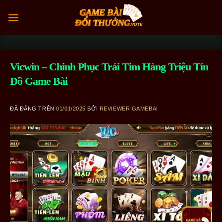
Chuyển
đến
nội
dung
Vicwin – Chinh Phục Trái Tim Hàng Triệu Tín
Đồ Game Bài
ĐÃ ĐĂNG TRÊN
01/01/2025
BỞI
REVIEWER GAMEBAI