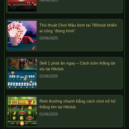
04/06/2025
Thủ thuật Chơi Mậu binh tại 789club khiến
ai cũng “đứng hình”
03/06/2025
Skill 1 phát ăn ngay – Cách luôn thắng tài
xỉu tại Hitclub
01/06/2025
Rinh thưởng nhanh bằng cách chơi nổ hũ
thắng lớn tại Hitclub
01/06/2025