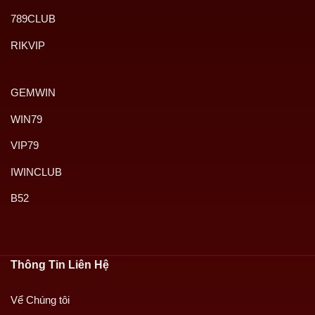
789CLUB
RIKVIP
GEMWIN
WIN79
VIP79
IWINCLUB
B52
Thông Tin Liên Hệ
Vể Chúng tôi