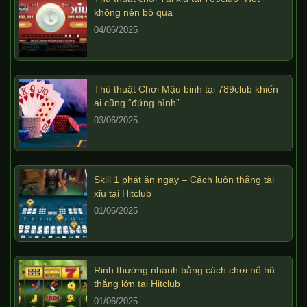
không nên bỏ qua
04/06/2025
Thủ thuật Chơi Mậu binh tại 789club khiến
ai cũng “đứng hình”
03/06/2025
Skill 1 phát ăn ngay – Cách luôn thắng tài
xỉu tại Hitclub
01/06/2025
Rinh thưởng nhanh bằng cách chơi nổ hũ
thắng lớn tại Hitclub
01/06/2025