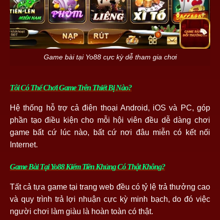
Game bài tại Yo88 cực kỳ dễ tham gia chơi
Tôi Có Thể Chơi Game Trên Thiết Bị Nào?
Hệ thống hỗ trợ cả điện thoại Android, iOS và PC, góp
phần tạo điều kiện cho mỗi hội viên đều dễ dàng chơi
game bất cứ lúc nào, bất cứ nơi đâu miễn có kết nối
Internet.
Game Bài Tại Yo88 Kiếm Tiền Khủng Có Thật Không?
Tất cả tựa game tại trang web đều có tỷ lệ trả thưởng cao
và quy trình trả lợi nhuận cực kỳ minh bạch, do đó việc
người chơi làm giàu là hoàn toàn có thật.