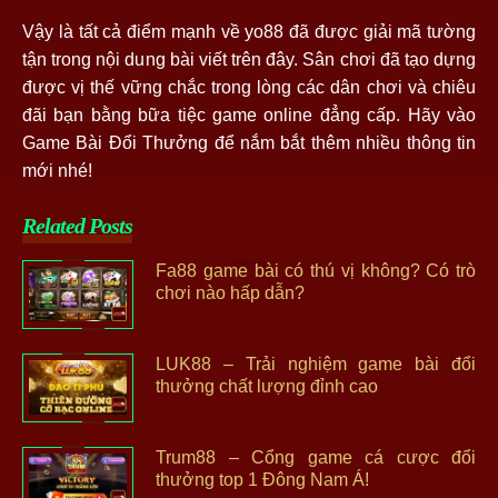
Vậy là tất cả điểm mạnh về yo88 đã được giải mã tường
tận trong nội dung bài viết trên đây. Sân chơi đã tạo dựng
được vị thế vững chắc trong lòng các dân chơi và chiêu
đãi bạn bằng bữa tiệc game online đẳng cấp. Hãy vào
Game Bài Đổi Thưởng để nắm bắt thêm nhiều thông tin
mới nhé!
Related Posts
Fa88 game bài có thú vị không? Có trò
chơi nào hấp dẫn?
LUK88 – Trải nghiệm game bài đổi
thưởng chất lượng đỉnh cao
Trum88 – Cổng game cá cược đổi
thưởng top 1 Đông Nam Á!