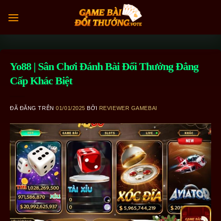
Chuyển
đến
nội
dung
Yo88 | Sân Chơi Đánh Bài Đổi Thưởng Đẳng
Cấp Khác Biệt
ĐÃ ĐĂNG TRÊN
01/01/2025
BỞI
REVIEWER GAMEBAI