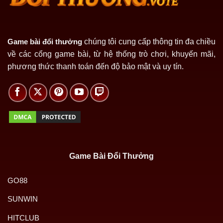
Game bài đổi thưởng
chúng tôi cung cấp thông tin đa chiều
về các cổng game bài, từ hệ thống trò chơi, khuyến mãi,
phương thức thanh toán đến độ bảo mật và uy tín.
Game Bài Đổi Thưởng
GO88
SUNWIN
HITCLUB