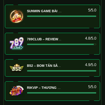
5
/5.0
SUNWIN GAME BÀI CÓ THỰC SỰ ĐÁNG TRẢI NGHIỆM NHƯ LỜI ĐỒN?
4.8
/5.0
789CLUB – REVIEW TỪ A ĐẾN Z VỀ CỔNG GAME BÀI ĐỔI THƯỞNG HOT
4.9
/5.0
B52 – BOM TẤN SÂN CHƠI ĐÁNH BÀI ĐỔI THƯỞNG CỰC HOT
5
/5.0
RIKVIP – THƯƠNG HIỆU GAME BÀI TOP 1 THỊ TRƯỜNG VIỆT NAM