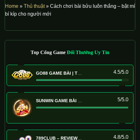
Home
»
Thủ thuật
»
Cách chơi bài bửu luôn thắng – bật mí
bí kíp cho người mới
Top Cổng Game
Đổi Thưởng Uy Tín
4.5
/5.0
GO88 GAME BÀI | THƯƠNG HIỆU ĐỔI THƯỞNG ĐẲNG CẤP THẾ GIỚI
5
/5.0
SUNWIN GAME BÀI CÓ THỰC SỰ ĐÁNG TRẢI NGHIỆM NHƯ LỜI ĐỒN?
4.8
/5.0
789CLUB – REVIEW TỪ A ĐẾN Z VỀ CỔNG GAME BÀI ĐỔI THƯỞNG HOT