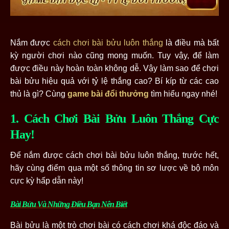
Nắm được
cách chơi bài bửu luôn thắng
là điều mà bất
kỳ người chơi nào cũng mong muốn. Tuy vậy, để làm
được điều này hoàn toàn không dễ. Vậy làm sao để chơi
bài bửu hiệu quả với tỷ lệ thắng cao? Bí kíp từ các cao
thủ là gì? Cùng
game bài đổi thưởng
tìm hiểu ngay nhé!
Cách Chơi Bài Bửu Luôn Thắng Cực
Hay!
Để nắm được cách chơi bài bửu luôn thắng, trước hết,
hãy cùng điểm qua một số thông tin sơ lược về bộ môn
cực kỳ hấp dẫn này!
Bài Bửu Và Những Điều Bạn Nên Biết
Bài bửu là một trò chơi bài có cách chơi khá độc đáo và