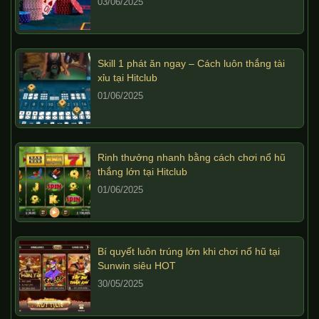
03/06/2025
Skill 1 phát ăn ngay – Cách luôn thắng tài
xỉu tại Hitclub
01/06/2025
Rinh thưởng nhanh bằng cách chơi nổ hũ
thắng lớn tại Hitclub
01/06/2025
Bí quyết luôn trúng lớn khi chơi nổ hũ tại
Sunwin siêu HOT
30/05/2025