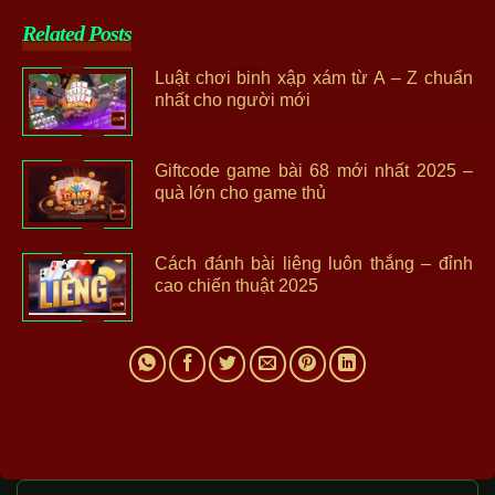
Related Posts
Luật chơi binh xập xám từ A – Z chuẩn
nhất cho người mới
Giftcode game bài 68 mới nhất 2025 –
quà lớn cho game thủ
Cách đánh bài liêng luôn thắng – đỉnh
cao chiến thuật 2025