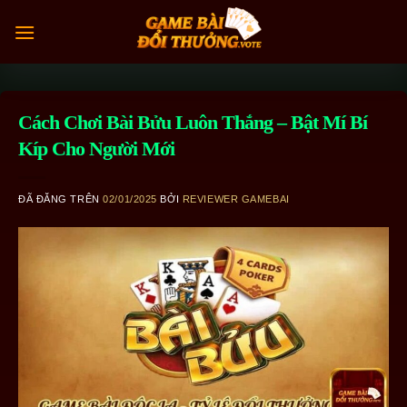
Chuyển
đến
nội
dung
Cách Chơi Bài Bửu Luôn Thắng – Bật Mí Bí
Kíp Cho Người Mới
ĐÃ ĐĂNG TRÊN
02/01/2025
BỞI
REVIEWER GAMEBAI