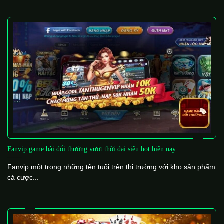
Fanvip game bài đổi thưởng vượt thời đại siêu hot hiện nay
Fanvip một trong những tên tuổi trên thị trường với kho sản phẩm
cá cược...