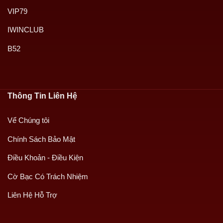
VIP79
IWINCLUB
B52
Thông Tin Liên Hệ
Vể Chúng tôi
Chính Sách Bảo Mật
Điều Khoản - Điều Kiện
Cờ Bạc Có Trách Nhiệm
Liên Hệ Hỗ Trợ