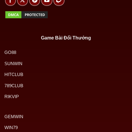
Game Bài Đổi Thưởng
GO88
SUNWIN
HITCLUB
789CLUB
RIKVIP
GEMWIN
WIN79