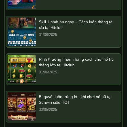
Skill 1 phát ăn ngay – Cách luôn thắng tài
xỉu tại Hitclub
01/06/2025
Rinh thưởng nhanh bằng cách chơi nổ hũ
thắng lớn tại Hitclub
01/06/2025
Bí quyết luôn trúng lớn khi chơi nổ hũ tại
Sunwin siêu HOT
30/05/2025