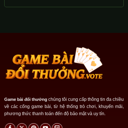
Game bài đổi thưởng
chúng tôi cung cấp thông tin đa chiều
về các cổng game bài, từ hệ thống trò chơi, khuyến mãi,
phương thức thanh toán đến độ bảo mật và uy tín.