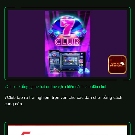
7Club – Cổng game bài online cực chiến dành cho dân chơi
7Club tạo ra trải nghiệm trọn vẹn cho các dân chơi bằng cách
cung cấp...