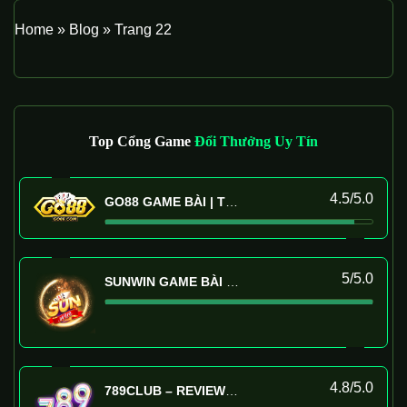
Home
»
Blog
»
Trang 22
Top Cổng Game
Đổi Thưởng Uy Tín
4.5
/5.0
GO88 GAME BÀI | THƯƠNG HIỆU ĐỔI THƯỞNG ĐẲNG CẤP THẾ GIỚI
5
/5.0
SUNWIN GAME BÀI CÓ THỰC SỰ ĐÁNG TRẢI NGHIỆM NHƯ LỜI ĐỒN?
4.8
/5.0
789CLUB – REVIEW TỪ A ĐẾN Z VỀ CỔNG GAME BÀI ĐỔI THƯỞNG HOT