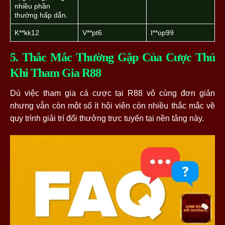
nhiều phần
thưởng hấp dẫn.
K**kk12
V**pt6
I**op99
Thắc Mắc Thường Gặp Của Cược Thủ
Khi Tham Gia R88
Dù việc tham gia cá cược tại R88 vô cùng đơn giản
nhưng vẫn còn một số ít hội viên còn nhiều thắc mắc về
quy trình giải trí đổi thưởng trực tuyến tại nền tảng này.