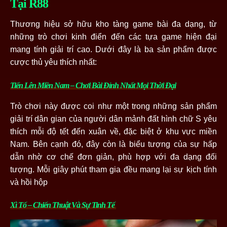
Tại R88
Thương hiệu sở hữu kho tàng game bài đa dạng, từ
những trò chơi kinh điển đến các tựa game hiện đại
mang tính giải trí cao. Dưới đây là ba sản phẩm được
cược thủ yêu thích nhất:
Tiến Lên Miền Nam – Chơi Bài Đỉnh Nhất Mọi Thời Đại
Trò chơi này được coi như một trong những sản phẩm
giải trí dân gian của người dân mảnh đất hình chữ S yêu
thích mỗi độ tết đến xuân về, đặc biệt ở khu vực miền
Nam. Bên cạnh đó, đây còn là biểu tượng của sự hấp
dẫn nhờ cơ chế đơn giản, phù hợp với đa dạng đối
tượng. Mỗi giây phút tham gia đều mang lại sự kịch tính
và hồi hộp
Xì Tố – Chiến Thuật Và Sự Tinh Tế