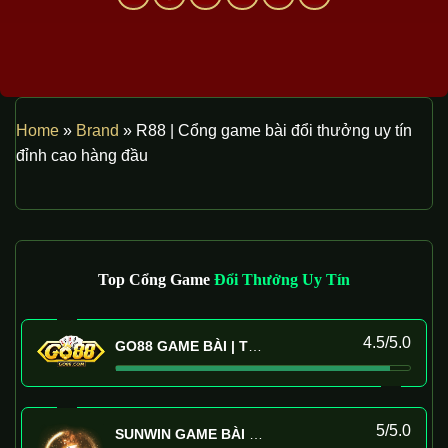
Home
»
Brand
»
R88 | Cổng game bài đổi thưởng uy tín
đỉnh cao hàng đầu
Top Cổng Game
Đổi Thưởng Uy Tín
4.5
/5.0
GO88 GAME BÀI | THƯƠNG HIỆU ĐỔI THƯỞNG ĐẲNG CẤP THẾ GIỚI
5
/5.0
SUNWIN GAME BÀI CÓ THỰC SỰ ĐÁNG TRẢI NGHIỆM NHƯ LỜI ĐỒN?