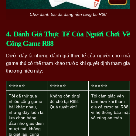
Chơi đánh bài đa dạng nền tảng tại R88
Đánh Giá Thực Tế Của Người Chơi Về
Cổng Game R88
Dưới đây là những đánh giá thực tế của người chơi mà
game thủ có thể tham khảo trước khi quyết định tham gia
thương hiệu này:
⭐⭐⭐⭐⭐
⭐⭐⭐⭐⭐
⭐⭐⭐⭐⭐
Tôi đã thử qua
Không còn từ gì
Tôi cảm giác yên
nhiều cổng game
để chê tại R88.
tâm hơn khi tham
bài khác nhau,
Quá tuyệt vời!
gia cá cược tại R88
nhưng đây luôn là
vì hệ thống bảo mật
lựa chọn hàng
vô cùng an toàn.
đầu nhờ giao diện
mượt mà, không
bị giật lag, cùng