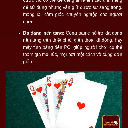
cược thủ có thể dễ dàng tìm kiếm các tính năng
để sử dụng nhưng vẫn giữ được sự sang trọng,
mang lại cảm giác chuyên nghiệp cho người
chơi.
Đa dạng nền tảng:
Cổng game hỗ trợ đa dạng
nền tảng trên thiết bị từ điện thoại di động, hay
máy tính bảng đến PC, giúp người chơi có thể
tham gia mọi lúc, mọi nơi một cách vô cùng đơn
giản.