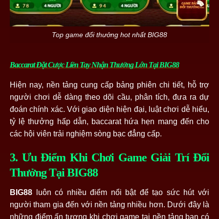
Top game đổi thưởng hot nhất BIG88
Baccarat Đặt Cược Liền Tay Nhận Thưởng Lớn Tại BIG88
Hiện nay, nền tảng cung cấp bảng phiên chi tiết, hỗ trợ
người chơi dễ dàng theo dõi cầu, phân tích, đưa ra dự
đoán chính xác. Với giao diện hiện đại, luật chơi dễ hiểu,
tỷ lệ thưởng hấp dẫn, baccarat hứa hẹn mang đến cho
các hội viên trải nghiệm sòng bạc đẳng cấp.
Ưu Điểm Khi Chơi Game Giải Trí Đổi
Thưởng Tại BIG88
BIG88
luôn có nhiều điểm nổi bật để tạo sức hút với
người tham gia đến với nền tảng nhiều hơn. Dưới đây là
những điểm ấn tượng khi chơi game tại nền tảng bạn có