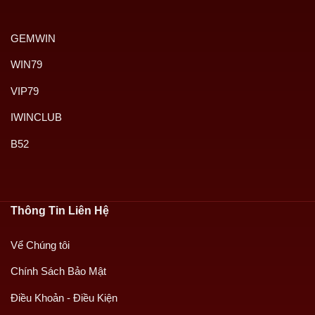
GEMWIN
WIN79
VIP79
IWINCLUB
B52
Thông Tin Liên Hệ
Vể Chúng tôi
Chính Sách Bảo Mật
Điều Khoản - Điều Kiện