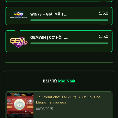
5
/5.0
WIN79 – GIẢI MÃ TỪ A ĐẾN Z VỀ CỔNG GAME ĐẲNG CẤP QUỐC TẾ
5
/5.0
GEMWIN | CƠ HỘI LĨNH THƯỞNG KHỦNG VỚI CỔNG GAME BÀI SỐ 1
Bài Viết
Mới Nhất
Thủ thuật chơi Tài xỉu tại 789club “Hot”
không nên bỏ qua
04/06/2025