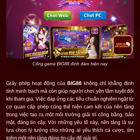
Cổng game BIG88 đình đám hiện nay
Giấy phép hoạt động của
BIG88
không chỉ khẳng định
tính minh bạch mà còn giúp người chơi yên tâm tuyệt đối
khi tham gia. Việc đáp ứng các tiêu chuẩn nghiêm ngặt từ
cơ quan cấp phép cũng thể hiện cam kết của nền tảng
trong việc tạo ra một môi trường giải trí công bằng, bảo
mật, đáng tin cậy. Với những yếu tố này, nền tảng là sự
lựa chọn lý tưởng cho những ai yêu thích cá cược, tìm
kiếm một nền tảng đáng tin cậy để giải trí.