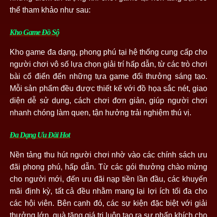
thể tham khảo như sau:
Kho Game Đồ Sộ
Kho game đa dạng, phong phú tại hệ thống cung cấp cho
người chơi vô số lựa chọn giải trí hấp dẫn, từ các trò chơi
bài cổ điển đến những tựa game đổi thưởng sáng tạo.
Mỗi sản phẩm đều được thiết kế với đồ họa sắc nét, giao
diện dễ sử dụng, cách chơi đơn giản, giúp người chơi
nhanh chóng làm quen, tận hưởng trải nghiệm thú vị.
Đa Dạng Ưu Đãi Hot
Nền tảng thu hút người chơi nhờ vào các chính sách ưu
đãi phong phú, hấp dẫn. Từ các gói thưởng chào mừng
cho người mới, đến ưu đãi nạp tiền lần đầu, các khuyến
mãi định kỳ, tất cả đều nhằm mang lại lợi ích tối đa cho
các hội viên. Bên cạnh đó, các sự kiện đặc biệt với giải
thưởng lớn, quà tặng giá trị luôn tạo ra sự phấn khích cho