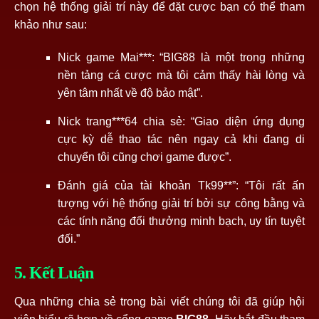
chọn hệ thống giải trí này để đặt cược bạn có thể tham
khảo như sau:
Nick game Mai***: “BIG88 là một trong những
nền tảng cá cược mà tôi cảm thấy hài lòng và
yên tâm nhất về độ bảo mật”.
Nick trang***64 chia sẻ: “Giao diện ứng dụng
cực kỳ dễ thao tác nên ngay cả khi đang di
chuyển tôi cũng chơi game được”.
Đánh giá của tài khoản Tk99**”: “Tôi rất ấn
tượng với hệ thống giải trí bởi sự công bằng và
các tính năng đổi thưởng minh bạch, uy tín tuyệt
đối.”
Kết Luận
Qua những chia sẻ trong bài viết chúng tôi đã giúp hội