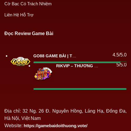
Cờ Bạc Có Trách Nhiệm
Liên Hệ Hỗ Trợ
Đọc Review Game Bài
4.5
/5.0
GO88 GAME BÀI | THƯƠNG HIỆU ĐỔI THƯỞNG ĐẲNG CẤP THẾ GIỚI
5
/5.0
RIKVIP – THƯƠNG HIỆU GAME BÀI TOP 1 THỊ TRƯỜNG VIỆT NAM
Địa chỉ: 32 Ng. 26 Đ. Nguyên Hồng, Láng Hạ, Đống Đa,
Hà Nội, Việt Nam
Website:
https://gamebaidoithuong.vote/