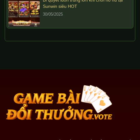
Bí quyết luôn trúng lớn khi chơi nổ hũ tại
Sunwin siêu HOT
30/05/2025