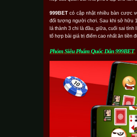
999BET
có cập nhật nhiều bàn cược vớ
đối tượng người chơi. Sau khi sở hữu 13
lá thành 3 chi là đầu, giữa, cuối sai tính
tổ hợp bài giá trị điểm cao nhất ăn tiền đ
Phỏm Siêu Phẩm Quốc Dân 999BET