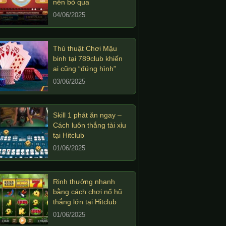
nên bỏ qua
04/06/2025
Thủ thuật Chơi Mậu
binh tại 789club khiến
ai cũng “đứng hình”
03/06/2025
Skill 1 phát ăn ngay –
Cách luôn thắng tài xỉu
tại Hitclub
01/06/2025
Rinh thưởng nhanh
bằng cách chơi nổ hũ
thắng lớn tại Hitclub
01/06/2025