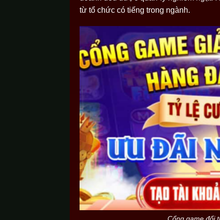
từ tổ chức có tiếng trong ngành.
Cổng game đổi t