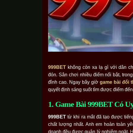
999BET
không còn xa lạ gì với dân c
đón. Sân chơi nhiều điểm nổi bật, tron
đỉnh cao. Ngay bây giờ
game bài đổi 
quyết định sáng suốt tìm được điểm đến
Game Bài 999BET Có Uy
999BET
từ khi ra mắt đã tạo được tiế
chất lượng nhất. Anh em hoàn toàn yên
doanh đều được quản lý nghiêm ngặt. H