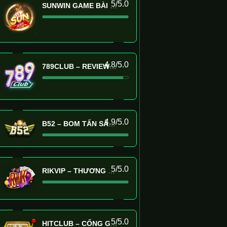
5
/5.0
SUNWIN GAME BÀI CÓ THỰC SỰ ĐÁNG TRẢI NGHIỆM NHƯ LỜI ĐỒN?
4.8
/5.0
789CLUB – REVIEW TỪ A ĐẾN Z VỀ CỔNG GAME BÀI ĐỔI THƯỞNG HOT
4.9
/5.0
B52 – BOM TẤN SÂN CHƠI ĐÁNH BÀI ĐỔI THƯỞNG CỰC HOT
5
/5.0
RIKVIP – THƯƠNG HIỆU GAME BÀI TOP 1 THỊ TRƯỜNG VIỆT NAM
5
/5.0
HITCLUB – CỔNG GAME ĂN TIỀN THẬT KHUẤY ĐẢO THỊ TRƯỜNG