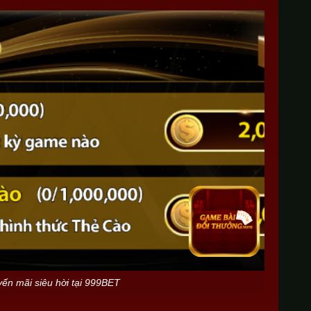
yến mãi siêu hời tại 999BET