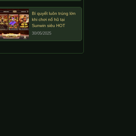
Bí quyết luôn trúng lớn
khi chơi nổ hũ tại
Sunwin siêu HOT
30/05/2025