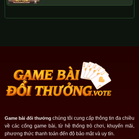
Game bài đổi thưởng
chúng tôi cung cấp thông tin đa chiều
về các cổng game bài, từ hệ thống trò chơi, khuyến mãi,
phương thức thanh toán đến độ bảo mật và uy tín.