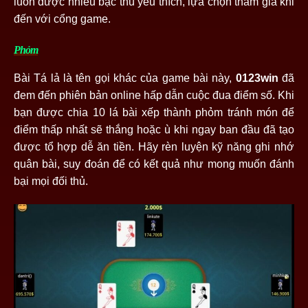
luôn được nhiều bạc thủ yêu thích, lựa chọn tham gia khi
đến với cổng game.
Phỏm
Bài Tá lả là tên gọi khác của game bài này,
0123win
đã
đem đến phiên bản online hấp dẫn cuộc đua điểm số. Khi
bạn được chia 10 lá bài xếp thành phỏm tránh món để
điểm thấp nhất sẽ thắng hoặc ù khi ngay ban đầu đã tạo
được tổ hợp dễ ăn tiền. Hãy rèn luyện kỹ năng ghi nhớ
quân bài, suy đoán để có kết quả như mong muốn đánh
bại mọi đối thủ.