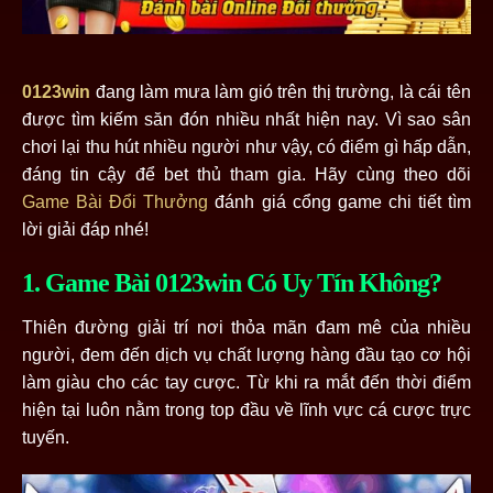
0123win
đang làm mưa làm gió trên thị trường, là cái tên
được tìm kiếm săn đón nhiều nhất hiện nay. Vì sao sân
chơi lại thu hút nhiều người như vậy, có điểm gì hấp dẫn,
đáng tin cậy để bet thủ tham gia. Hãy cùng theo dõi
Game Bài Đổi Thưởng
đánh giá cổng game chi tiết tìm
lời giải đáp nhé!
Game Bài 0123win Có Uy Tín Không?
Thiên đường giải trí nơi thỏa mãn đam mê của nhiều
người, đem đến dịch vụ chất lượng hàng đầu tạo cơ hội
làm giàu cho các tay cược. Từ khi ra mắt đến thời điểm
hiện tại luôn nằm trong top đầu về lĩnh vực cá cược trực
tuyến.