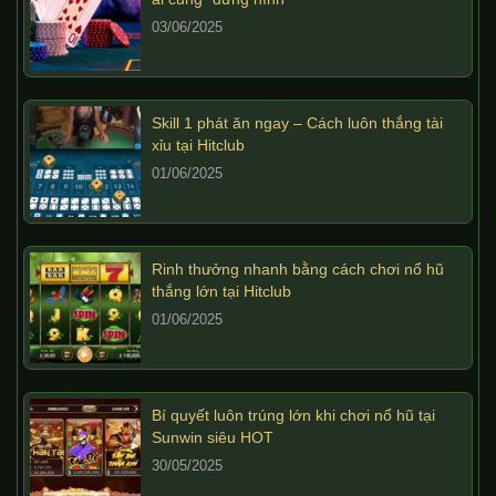
03/06/2025
Skill 1 phát ăn ngay – Cách luôn thắng tài
xỉu tại Hitclub
01/06/2025
Rinh thưởng nhanh bằng cách chơi nổ hũ
thắng lớn tại Hitclub
01/06/2025
Bí quyết luôn trúng lớn khi chơi nổ hũ tại
Sunwin siêu HOT
30/05/2025