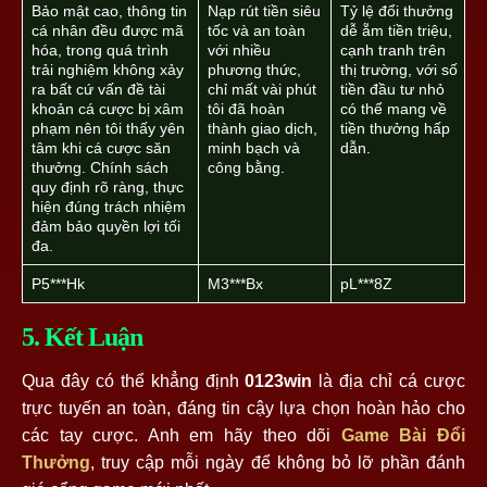
Bảo mật cao, thông tin
Nạp rút tiền siêu
Tỷ lệ đổi thưởng
cá nhân đều được mã
tốc và an toàn
dễ ẵm tiền triệu,
hóa, trong quá trình
với nhiều
cạnh tranh trên
trải nghiệm không xảy
phương thức,
thị trường, với số
ra bất cứ vấn đề tài
chỉ mất vài phút
tiền đầu tư nhỏ
khoản cá cược bị xâm
tôi đã hoàn
có thể mang về
phạm nên tôi thấy yên
thành giao dịch,
tiền thưởng hấp
tâm khi cá cược săn
minh bạch và
dẫn.
thưởng. Chính sách
công bằng.
quy định rõ ràng, thực
hiện đúng trách nhiệm
đảm bảo quyền lợi tối
đa.
P5***Hk
M3***Bx
pL***8Z
Kết Luận
Qua đây có thể khẳng định
0123win
là địa chỉ cá cược
trực tuyến an toàn, đáng tin cậy lựa chọn hoàn hảo cho
các tay cược. Anh em hãy theo dõi
Game Bài Đổi
Thưởng
, truy cập mỗi ngày để không bỏ lỡ phần đánh