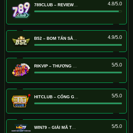
4.8
/5.0
789CLUB – REVIEW TỪ A ĐẾN Z VỀ CỔNG GAME BÀI ĐỔI THƯỞNG HOT
4.9
/5.0
B52 – BOM TẤN SÂN CHƠI ĐÁNH BÀI ĐỔI THƯỞNG CỰC HOT
5
/5.0
RIKVIP – THƯƠNG HIỆU GAME BÀI TOP 1 THỊ TRƯỜNG VIỆT NAM
5
/5.0
HITCLUB – CỔNG GAME ĂN TIỀN THẬT KHUẤY ĐẢO THỊ TRƯỜNG
5
/5.0
WIN79 – GIẢI MÃ TỪ A ĐẾN Z VỀ CỔNG GAME ĐẲNG CẤP QUỐC TẾ