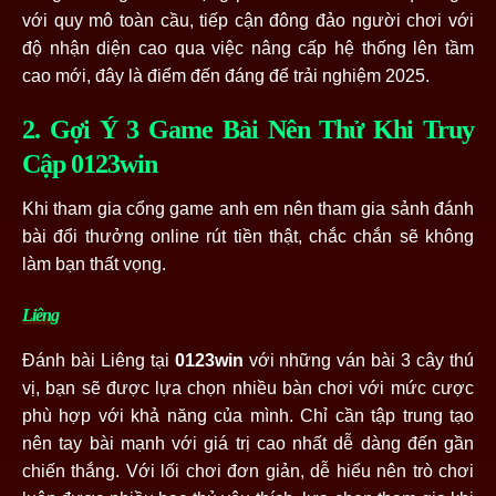
với quy mô toàn cầu, tiếp cận đông đảo người chơi với
độ nhận diện cao qua việc nâng cấp hệ thống lên tầm
cao mới, đây là điểm đến đáng để trải nghiệm 2025.
Gợi Ý 3 Game Bài Nên Thử Khi Truy
Cập 0123win
Khi tham gia cổng game anh em nên tham gia sảnh đánh
bài đổi thưởng online rút tiền thật, chắc chắn sẽ không
làm bạn thất vọng.
Liêng
Đánh bài Liêng tại
0123win
với những ván bài 3 cây thú
vị, bạn sẽ được lựa chọn nhiều bàn chơi với mức cược
phù hợp với khả năng của mình. Chỉ cần tập trung tạo
nên tay bài mạnh với giá trị cao nhất dễ dàng đến gần
chiến thắng. Với lối chơi đơn giản, dễ hiểu nên trò chơi