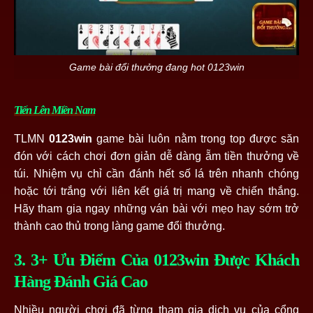
Game bài đổi thưởng đang hot 0123win
Tiến Lên Miền Nam
TLMN
0123win
game bài luôn nằm trong top được săn
đón với cách chơi đơn giản dễ dàng ẵm tiền thưởng về
túi. Nhiệm vụ chỉ cần đánh hết số lá trên nhanh chóng
hoặc tới trắng với liên kết giá trị mang về chiến thắng.
Hãy tham gia ngay những ván bài với mẹo hay sớm trở
thành cao thủ trong làng game đổi thưởng.
3+ Ưu Điểm Của 0123win Được Khách
Hàng Đánh Giá Cao
Nhiều người chơi đã từng tham gia dịch vụ của cổng