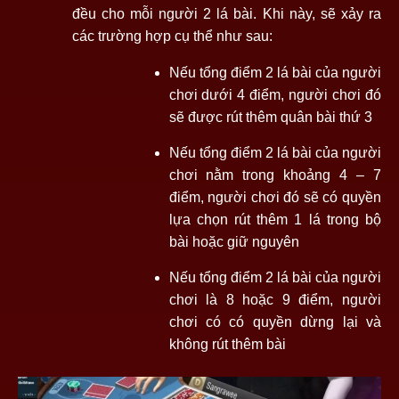
đều cho mỗi người 2 lá bài. Khi này, sẽ xảy ra
các trường hợp cụ thể như sau:
Nếu tổng điểm 2 lá bài của người
chơi dưới 4 điểm, người chơi đó
sẽ được rút thêm quân bài thứ 3
Nếu tổng điểm 2 lá bài của người
chơi nằm trong khoảng 4 – 7
điểm, người chơi đó sẽ có quyền
lựa chọn rút thêm 1 lá trong bộ
bài hoặc giữ nguyên
Nếu tổng điểm 2 lá bài của người
chơi là 8 hoặc 9 điểm, người
chơi có có quyền dừng lại và
không rút thêm bài