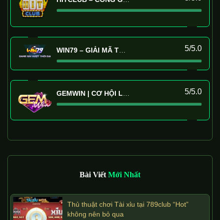
5
/5.0
WIN79 – GIẢI MÃ TỪ A ĐẾN Z VỀ CỔNG GAME ĐẲNG CẤP QUỐC TẾ
5
/5.0
GEMWIN | CƠ HỘI LĨNH THƯỞNG KHỦNG VỚI CỔNG GAME BÀI SỐ 1
Bài Viết
Mới Nhất
Thủ thuật chơi Tài xỉu tại 789club “Hot”
không nên bỏ qua