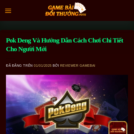
Chuyển
đến
nội
dung
Pok Deng Và Hướng Dẫn Cách Chơi Chi Tiết
Cho Người Mới
ĐÃ ĐĂNG TRÊN
01/01/2025
BỞI
REVIEWER GAMEBAI