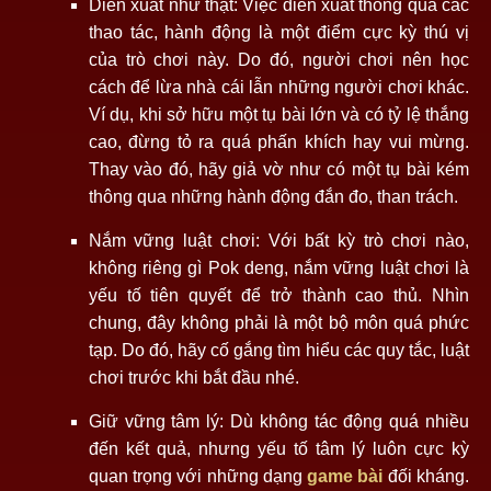
Diễn xuất như thật: Việc diễn xuất thông qua các
thao tác, hành động là một điểm cực kỳ thú vị
của trò chơi này. Do đó, người chơi nên học
cách để lừa nhà cái lẫn những người chơi khác.
Ví dụ, khi sở hữu một tụ bài lớn và có tỷ lệ thắng
cao, đừng tỏ ra quá phấn khích hay vui mừng.
Thay vào đó, hãy giả vờ như có một tụ bài kém
thông qua những hành động đắn đo, than trách.
Nắm vững luật chơi: Với bất kỳ trò chơi nào,
không riêng gì Pok deng, nắm vững luật chơi là
yếu tố tiên quyết để trở thành cao thủ. Nhìn
chung, đây không phải là một bộ môn quá phức
tạp. Do đó, hãy cố gắng tìm hiểu các quy tắc, luật
chơi trước khi bắt đầu nhé.
Giữ vững tâm lý: Dù không tác động quá nhiều
đến kết quả, nhưng yếu tố tâm lý luôn cực kỳ
quan trọng với những dạng
game bài
đối kháng.