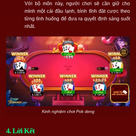
Với bộ môn này, người chơi sẽ cần giữ cho
mình một cái đầu lạnh, bình tĩnh đặt cược theo
từng tình huống để đưa ra quyết định sáng suốt
nhất.
Kinh nghiệm chơi Pok deng
Lời Kết