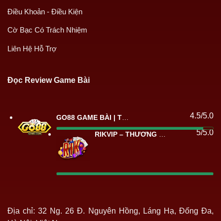
Điều Khoản - Điều Kiện
Cờ Bạc Có Trách Nhiệm
Liên Hệ Hỗ Trợ
Đọc Review Game Bài
4.5
/5.0
GO88 GAME BÀI | THƯƠNG HIỆU ĐỔI THƯỞNG ĐẲNG CẤP THẾ GIỚI
5
/5.0
RIKVIP – THƯƠNG HIỆU GAME BÀI TOP 1 THỊ TRƯỜNG VIỆT NAM
Địa chỉ: 32 Ng. 26 Đ. Nguyên Hồng, Láng Hạ, Đống Đa,