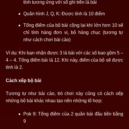
tính tương ứng với số ghi trên lá bài
Quân hình J, Q, K: Được tính là 10 điểm
Tổng điểm của bộ bài cộng lại khi lớn hơn 10 sẽ
chỉ tính hàng đơn vị, bỏ hàng chục (tương tự
như cách chơi bài cào)
Ví dụ: Khi bạn nhận được 3 lá bài với các số bao gồm 5 –
4 – 4. Tổng điểm bài là 12. Khi này, điểm của bộ sẽ được
tính là 2.
Cách xếp bộ bài
Tương tự như bài cào, trò chơi này cũng có cách xếp
những bộ bài khác nhau tạo nên những tổ hợp:
Pok 9: Tổng điểm của 2 quân bài đầu tiên bằng
9