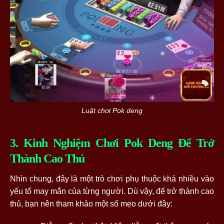
Luật chơi Pok deng
Kinh Nghiệm Chơi Pok Deng Để Trở
Thành Cao Thủ
Nhìn chung, đây là một trò chơi phụ thuộc khá nhiều vào
yếu tố may mắn của từng người. Dù vậy, để trở thành cao
thủ, bạn nên tham khảo một số mẹo dưới đây: