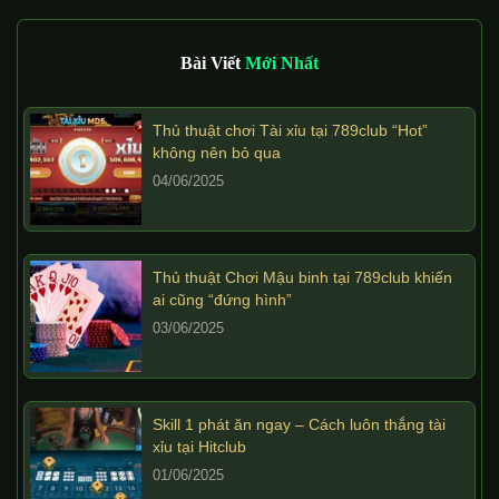
Bài Viết
Mới Nhất
Thủ thuật chơi Tài xỉu tại 789club “Hot”
không nên bỏ qua
04/06/2025
Thủ thuật Chơi Mậu binh tại 789club khiến
ai cũng “đứng hình”
03/06/2025
Skill 1 phát ăn ngay – Cách luôn thắng tài
xỉu tại Hitclub
01/06/2025