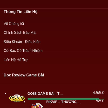
Thông Tin Liên Hệ
Vể Chúng tôi
Chính Sách Bảo Mật
Điều Khoản - Điều Kiện
Cờ Bạc Có Trách Nhiệm
Liên Hệ Hỗ Trợ
Đọc Review Game Bài
4.5
/5.0
GO88 GAME BÀI | THƯƠNG HIỆU ĐỔI THƯỞNG ĐẲNG CẤP THẾ GIỚI
5
/5.0
RIKVIP – THƯƠNG HIỆU GAME BÀI TOP 1 THỊ TRƯỜNG VIỆT NAM