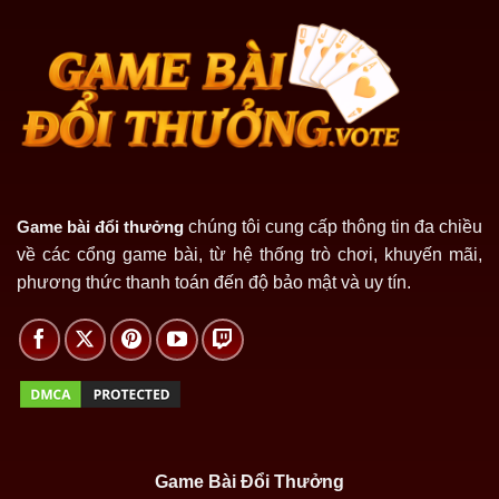
Game bài đổi thưởng
chúng tôi cung cấp thông tin đa chiều
về các cổng game bài, từ hệ thống trò chơi, khuyến mãi,
phương thức thanh toán đến độ bảo mật và uy tín.
Game Bài Đổi Thưởng