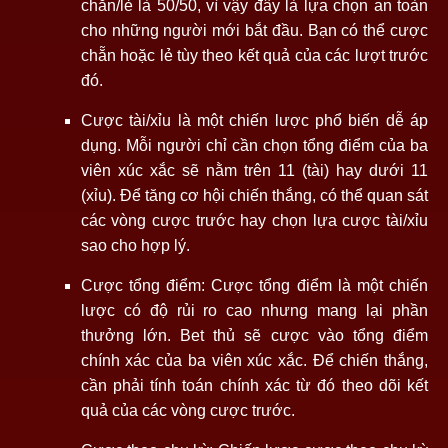
chẵn/lẻ là 50/50, vì vậy đây là lựa chọn an toàn
cho những người mới bắt đầu. Bạn có thể cược
chẵn hoặc lẻ tùy theo kết quả của các lượt trước
đó.
Cược tài/xỉu là một chiến lược phổ biến dễ áp
dụng. Mỗi người chỉ cần chọn tổng điểm của ba
viên xúc xắc sẽ nằm trên 11 (tài) hay dưới 11
(xỉu). Để tăng cơ hội chiến thắng, có thể quan sát
các vòng cược trước hay chọn lựa cược tài/xỉu
sao cho hợp lý.
Cược tổng điểm: Cược tổng điểm là một chiến
lược có độ rủi ro cao nhưng mang lại phần
thưởng lớn. Bet thủ sẽ cược vào tổng điểm
chính xác của ba viên xúc xắc. Để chiến thắng,
cần phải tính toán chính xác từ đó theo dõi kết
quả của các vòng cược trước.