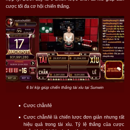
cược tối đa cơ hội chiến thắng.
6 bí kíp giúp chiến thắng tài xỉu tại Sunwin
Cược chẵn/lẻ
Cược chẵn/lẻ là chiến lược đơn giản nhưng rất
hiệu quả trong tài xỉu. Tỷ lệ thắng của cược