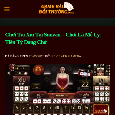
Chuyển
đến
nội
dung
Chơi Tài Xỉu Tại Sunwin – Chơi Là Mê Ly,
Tiền Tỷ Đang Chờ
ĐÃ ĐĂNG TRÊN
28/05/2025
BỞI
REVIEWER GAMEBAI