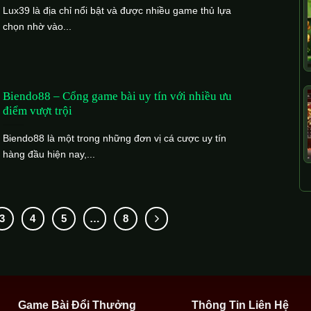
Lux39 là địa chỉ nổi bật và được nhiều game thủ lựa
chọn nhờ vào...
Biendo88 – Cổng game bài uy tín với nhiều ưu
điểm vượt trội
Biendo88 là một trong những đơn vị cá cược uy tín
hàng đầu hiện nay,...
3
4
5
…
8
Game Bài Đổi Thưởng
Thông Tin Liên Hệ