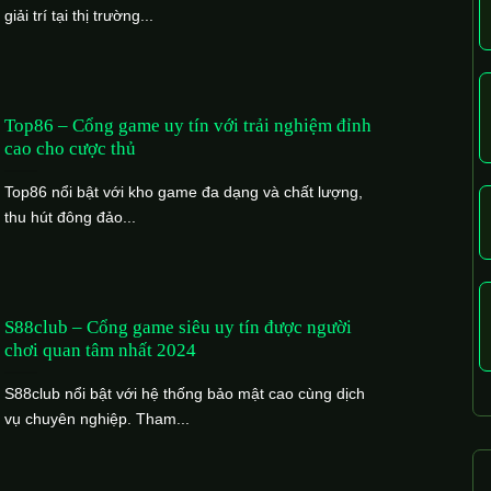
giải trí tại thị trường...
Top86 – Cổng game uy tín với trải nghiệm đỉnh
cao cho cược thủ
Top86 nổi bật với kho game đa dạng và chất lượng,
thu hút đông đảo...
S88club – Cổng game siêu uy tín được người
chơi quan tâm nhất 2024
S88club nổi bật với hệ thống bảo mật cao cùng dịch
vụ chuyên nghiệp. Tham...