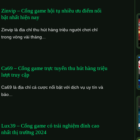
Zinvip – Cổng game hội tụ nhiều ưu điểm nổi
bật nhất hiện nay
Zinvip là địa chỉ thu hút hàng triệu người chơi chỉ
trong vòng vài tháng...
Ca69 – Cổng game trực tuyến thu hút hàng triệu
lượt truy cập
Ca69 là địa chỉ cá cược nổi bật với dịch vụ uy tín và
bảo...
Lux39 – Cổng game có trải nghiệm đỉnh cao
nhất thị trường 2024