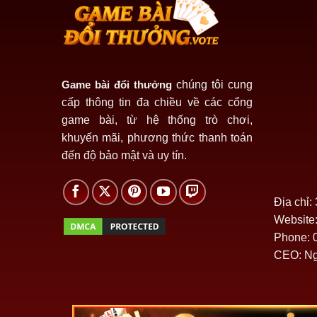
Game bài đổi thưởng
chúng tôi cung
cấp thông tin đa chiều về các cổng
game bài, từ hệ thống trò chơi,
khuyến mãi, phương thức thanh toán
đến độ bảo mật và uy tín.
Địa chỉ:
Website
Phone: 
CEO: Ng