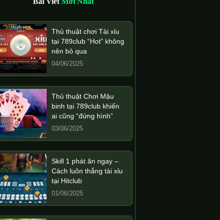
Bài Viết
Mới Nhất
Thủ thuật chơi Tài xỉu
tại 789club “Hot” không
nên bỏ qua
04/06/2025
Thủ thuật Chơi Mậu
binh tại 789club khiến
ai cũng “đứng hình”
03/06/2025
Skill 1 phát ăn ngay –
Cách luôn thắng tài xỉu
tại Hitclub
01/06/2025