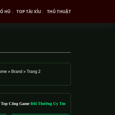
NỔ HŨ
TOP TÀI XỈU
THỦ THUẬT
ome
»
Brand
»
Trang 2
Top Cổng Game
Đổi Thưởng Uy Tín