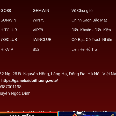
GO88
GEMWIN
Vể Chúng tôi
SUNWIN
WIN79
Chính Sách Bảo Mật
HITCLUB
VIP79
Điều Khoản - Điều Kiện
789CLUB
IWINCLUB
Cờ Bạc Có Trách Nhiệm
RIKVIP
B52
Liên Hệ Hỗ Trợ
 32 Ng. 26 Đ. Nguyên Hồng, Láng Hạ, Đống Đa, Hà Nội, Việt N
:
https://gamebaidoithuong.vote/
0987001198
uyễn Ngọc Đình
Chịu trách nhiệm biên tập nội dung: Trần Ngọc Minh Nhi