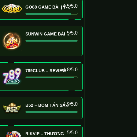
4.5
/5.0
GO88 GAME BÀI | THƯƠNG HIỆU ĐỔI THƯỞNG ĐẲNG CẤP THẾ GIỚI
5
/5.0
SUNWIN GAME BÀI CÓ THỰC SỰ ĐÁNG TRẢI NGHIỆM NHƯ LỜI ĐỒN?
4.8
/5.0
789CLUB – REVIEW TỪ A ĐẾN Z VỀ CỔNG GAME BÀI ĐỔI THƯỞNG HOT
4.9
/5.0
B52 – BOM TẤN SÂN CHƠI ĐÁNH BÀI ĐỔI THƯỞNG CỰC HOT
5
/5.0
RIKVIP – THƯƠNG HIỆU GAME BÀI TOP 1 THỊ TRƯỜNG VIỆT NAM