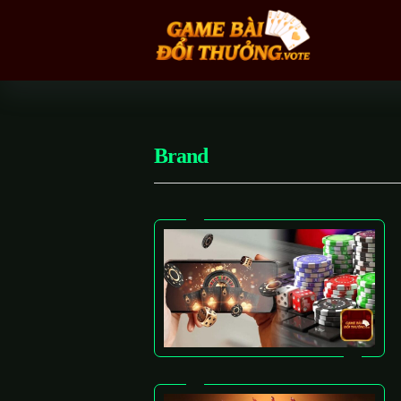
Chuyển
đến
nội
dung
Brand