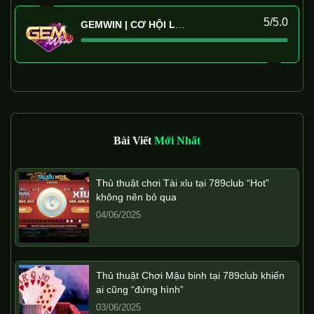
5
/5.0
GEMWIN | CƠ HỘI LĨNH THƯỞNG KHỦNG VỚI CỔNG GAME BÀI SỐ 1
Bài Viết
Mới Nhất
Thủ thuật chơi Tài xỉu tại 789club “Hot”
không nên bỏ qua
04/06/2025
Thủ thuật Chơi Mậu binh tại 789club khiến
ai cũng “đứng hình”
03/06/2025