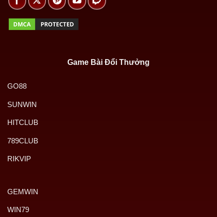
Game Bài Đổi Thưởng
GO88
SUNWIN
HITCLUB
789CLUB
RIKVIP
GEMWIN
WIN79