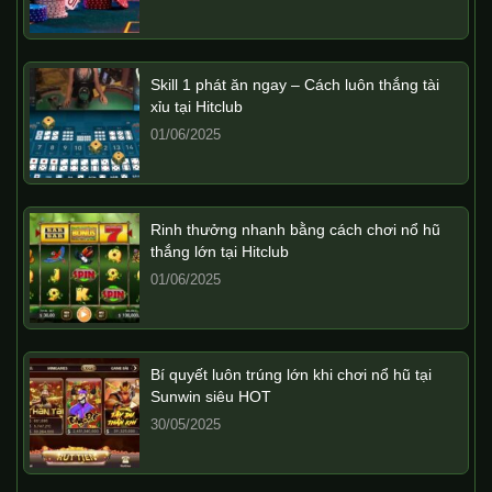
Skill 1 phát ăn ngay – Cách luôn thắng tài
xỉu tại Hitclub
01/06/2025
Rinh thưởng nhanh bằng cách chơi nổ hũ
thắng lớn tại Hitclub
01/06/2025
Bí quyết luôn trúng lớn khi chơi nổ hũ tại
Sunwin siêu HOT
30/05/2025