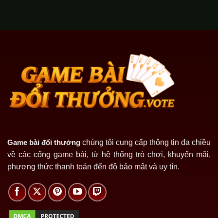
Game bài đổi thưởng
chúng tôi cung cấp thông tin đa chiều
về các cổng game bài, từ hệ thống trò chơi, khuyến mãi,
phương thức thanh toán đến độ bảo mật và uy tín.