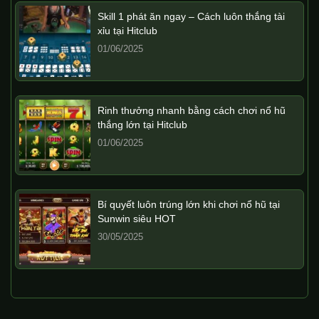
Skill 1 phát ăn ngay – Cách luôn thắng tài
xỉu tại Hitclub
01/06/2025
Rinh thưởng nhanh bằng cách chơi nổ hũ
thắng lớn tại Hitclub
01/06/2025
Bí quyết luôn trúng lớn khi chơi nổ hũ tại
Sunwin siêu HOT
30/05/2025