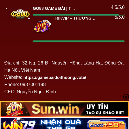
4.5
/5.0
GO88 GAME BÀI | THƯƠNG HIỆU ĐỔI THƯỞNG ĐẲNG CẤP THẾ GIỚI
5
/5.0
RIKVIP – THƯƠNG HIỆU GAME BÀI TOP 1 THỊ TRƯỜNG VIỆT NAM
Địa chỉ: 32 Ng. 26 Đ. Nguyên Hồng, Láng Hạ, Đống Đa,
Hà Nội, Việt Nam
Website:
https://gamebaidoithuong.vote/
Phone: 0987001198
CEO: Nguyễn Ngọc Đình
Chịu trách nhiệm biên tập nội dung: Trần Ngọc Minh Nhi
© 2025 - Bản quyền
Game bài đổi thưởng