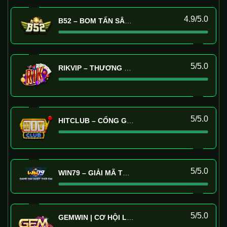
4.9
/5.0
B52 – BOM TẤN SÂN CHƠI ĐÁNH BÀI ĐỔI THƯỞNG CỰC HOT
5
/5.0
RIKVIP – THƯƠNG HIỆU GAME BÀI TOP 1 THỊ TRƯỜNG VIỆT NAM
5
/5.0
HITCLUB – CỔNG GAME ĂN TIỀN THẬT KHUẤY ĐẢO THỊ TRƯỜNG
5
/5.0
WIN79 – GIẢI MÃ TỪ A ĐẾN Z VỀ CỔNG GAME ĐẲNG CẤP QUỐC TẾ
5
/5.0
GEMWIN | CƠ HỘI LĨNH THƯỞNG KHỦNG VỚI CỔNG GAME BÀI SỐ 1