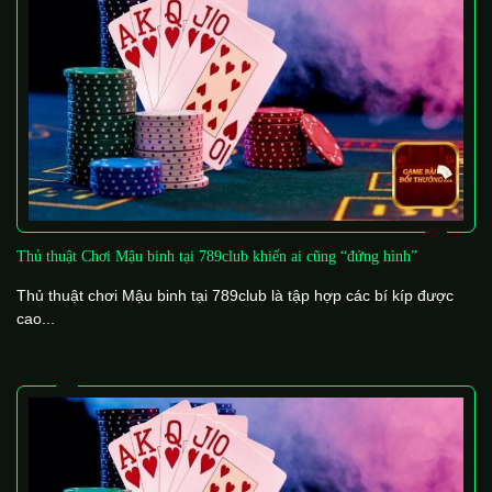
Thủ thuật Chơi Mậu binh tại 789club khiến ai cũng “đứng hình”
Thủ thuật chơi Mậu binh tại 789club là tập hợp các bí kíp được
cao...