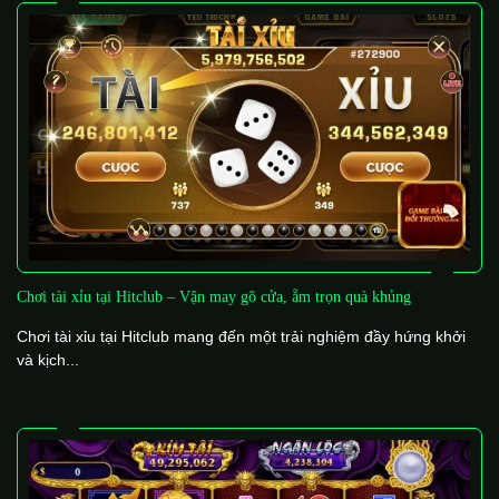
Chơi tài xỉu tại Hitclub – Vận may gõ cửa, ẵm trọn quà khủng
Chơi tài xỉu tại Hitclub mang đến một trải nghiệm đầy hứng khởi
và kịch...